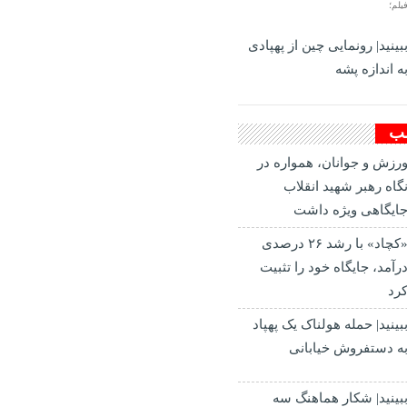
یلم؛
بینید| رونمایی چین از پهپادی
ه اندازه پشه
لب
رزش و جوانان، همواره در
گاه رهبر شهید انقلاب
ایگاهی ویژه داشت
«کچاد» با رشد ۲۶ درصدی
رآمد، جایگاه خود را تثبیت
رد
بینید| حمله هولناک یک پهپاد
ه دستفروش خیابانی
بینید| شکار هماهنگ سه