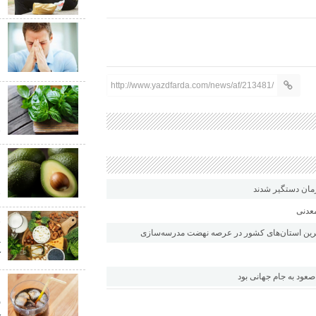
ا
ب
ش
http://www.yazdfarda.com/news/af/213481/
ع
ش
ق
م
م
ق
معدنی
پ
ک
 صعود به جام جهانی بود
ب
ر