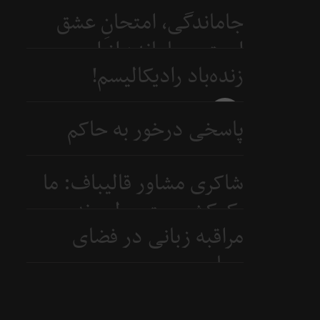
جاماندگی، امتحانِ عشق
است و جامانده از اربعین...
زنده‌باد رادیکالیسم!
4 روز
قبل
4 روز
پاسخی درخور به حاکم
قبل
بحرین
شاکری مشاور قالیباف: ما
6 روز
یک‌کشور متوسطیم نه
قبل
مراقبه زبانی در فضای
ابرقدرت
سیاسی
7 روز
قبل
8 روز
قبل