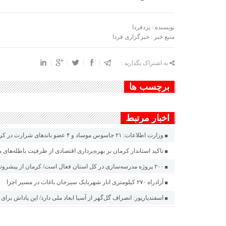
نویسنده : یزدفردا
منبع خبر : خبرگزاری فردا
به اشتراک بگذارید :
برچسب ها
اخبار مرتبط
وزارت اطلاعات: ۲۱ جاسوس موساد و ۴ عضو باندهای شرارت در کرمان دستگیر شدند
تاکید استاندار کرمان بر بهره‌برداری اقتصادی از ظرفیت باطله‌های 
۲۰۰ پروژه مدرسه‌سازی در کل استان فعال است/ کرمان از پیشروترین استان‌های کشور در عرصه نهضت مدرسه‌سازی
آزادراه ۲۷۰ کیلومتری انار شهربابک سیرجان باغات در مسیر اجرا
اسفندیارپور: انصراف گل‌گهر از آسیا ابعاد ملی دارد/ این پاداش برای