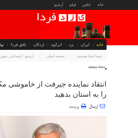
خانه
عکس
فیلم
آرشیو
خانه
ایران
یزد
ابرکوه
اردکان
بافق فردا
بها
جهان
شما اینجا هستید :
صفحه اصلی
آرشیو :
اجتماعی
,
شهربا
menu-four
انتقاد نماینده جیرفت از خاموشی 
را به استان بدهید
ارسال
پرینت