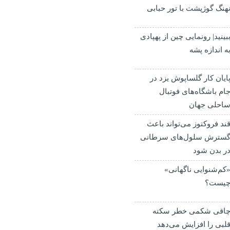
هنگ گوژپشت با تور حبابی
بینید| رونمایی چین از پهپادی
ه اندازه پشه
ایان کار گلساپوش یزد در
ام باشگاه‌های فوتبال
احلی جهان
ند فروکتوز می‌تواند باعث
سترش سلول‌های سرطانی
ر بدن شود
کم‌شنوایی ناگهانی»
یست؟
اقی شکمی خطر سکته
لبی را افزایش می‌دهد