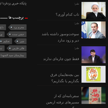
پایگاه خبری یزدفردا ا
طنز؛
تاب کدام آوری؟
برچسب ها
طنز؛
محرم یزد
داغ
سوخت‌وسوز داشته باشد
جشن سده
ور
دیر و زود ندارد
شیر
تحکیم
طنز؛
قالی فارس
تد
بیمارستان سید الشهدا 
فقط چون چاره‌ای ندارند
بین بچه‌هایمان فرق
بگذاریم یا نگذاریم؟
سفرنامه‌ای که از
مسیرهای نرفته اربعین