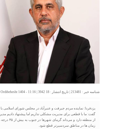
شناسه خبر : 213481 | تاریخ انتشار : 18 Ordibehesht 1404 - 11:16 | 3942 بازدید | تعداد دیدگاه :
یزدفردا: نماینده مردم جیرفت و عنبرآباد در مجلس شورای اسلامی با 
گفت: ما با قطعی برای مدیریت مشکلی نداریم اما پیشنهاد دادیم مدیریت
از منطقه دار
زمان ها در مناطق سردسیرتر قطع شود.