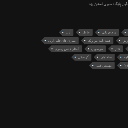
ولین پایگاه خبری استان یزد
پیام فردایی
جاعل
آریز
زش
هفته نامه نیوزویک
بیماری های قلبی ارثی
تئاتر
موسویان
آستان قدس رضوی
اوم
ساختمان
گرافیکی
(ع)
مهندس قمی