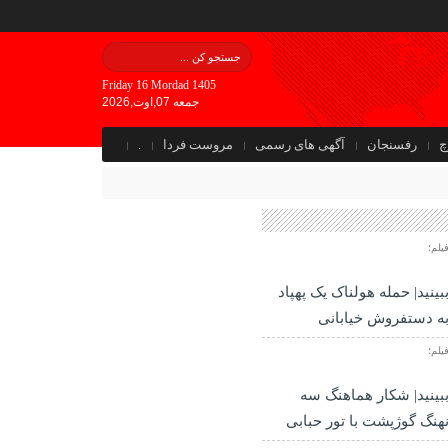
Friday 16 Mordad 1405
جمعه 07,اوت,2026
چ
رفسنجان
آگهی های رسمی
مروست فردا
.
یلم؛
بینید| حمله هولناک یک پهپاد
ه دستفروش خیابانی
یلم؛
بینید| شکار هماهنگ سه
هنگ گوژپشت با تور حبابی