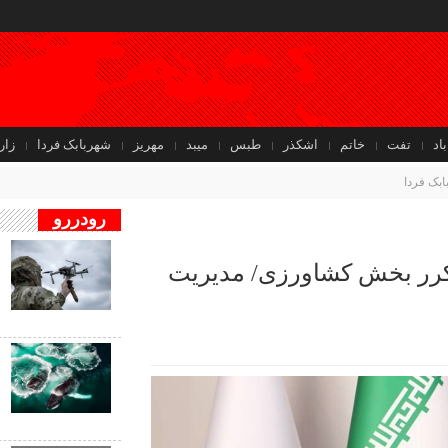
باد
تفت
خاتم
اشکذر
طبس
میبد
مهریز
شهربابک فردا
زار
بک فردا
رودررو
ف
مکرر بخش کشاورزی/ مدیریت
ب
ب
ف
ب
ن