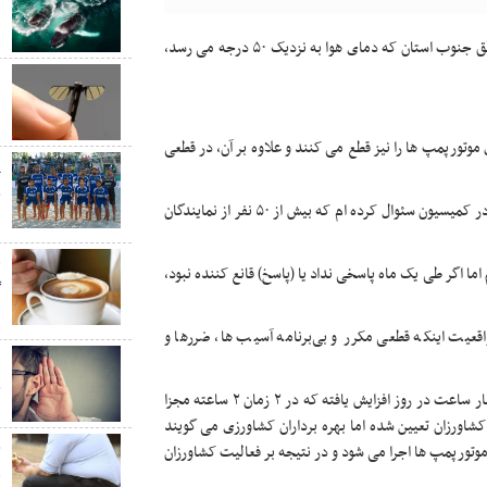
ن
به گزارش یزدفردا: بهنام سعیدی اظهار کرد: در جیرفت و دیگر مناطق جنوب استان که دمای هوا به نزدیک ۵۰ درجه می رسد،
ب
ب
وتورپمپ ها را نیز قطع می کنند و علاوه بر آن، در قطعی
پ
ج
سعیدی یادآور شد: از وزیر نیرو در مورد میزان قطعی برق کشاورزان در کمیسیون سئوال کرده ام که بیش از ۵۰ نفر از نمایندگان
س
ق
اما اگر طی یک ماه پاسخی نداد یا (پاسخ) قانع کننده نبود،
گ
د
قعیت اینکه قطعی مکرر و بی‌برنامه آسیب ها، ضررها و
«
چ
براساس اعلام برخی منابع، میزان قطعی برق در جنوب کرمان به چهار ساعت در روز افزایش یافته که در ۲ زمان ۲ ساعته مجزا
شاورزان تعیین شده اما بهره برداران کشاورزی می گویند
چ
وتورپمپ ها اجرا می شود و در نتیجه بر فعالیت کشاورزان
ق