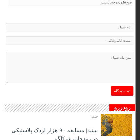
هیچ نظری موجود نیست
رودررو
فیلم؛
ببینید| مسابقه ۹۰ هزار اردک پلاستیکی
در رودخانه شیکاگو