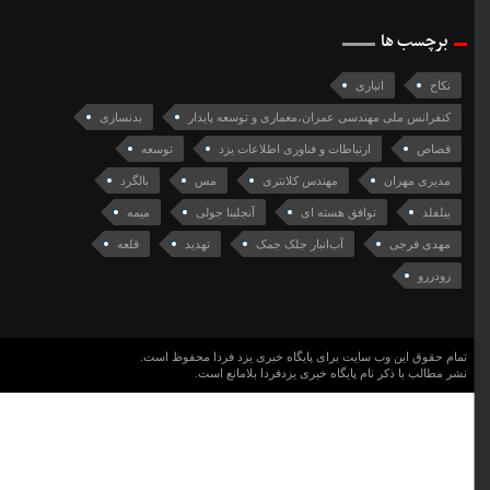
برچسب ها
نکاح
انباری
کنفرانس ملی مهندسی عمران،معماری و توسعه پایدار
بدنسازی
قصاص
ارتباطات و فناوری اطلاعات یزد
توسعه
مدیری مهران
مهندس کلانتری
مس
بالگرد
بیلفلد
توافق هسته ای
آنجلینا جولی
میمه
مهدی فرجی
آب‌انبار جلک جمک
تهدید
قلعه
رودررو
تمام حقوق این وب سایت برای پایگاه خبری یزد فردا محفوظ است.
نشر مطالب با ذکر نام پایگاه خبری یزدفردا بلامانع است.