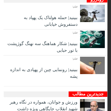
فیلم؛
ببینید| حمله هولناک یک پهپاد به
دستفروش خیابانی
فیلم؛
ببینید| شکار هماهنگ سه نهنگ گوژپشت
با تور حبابی
فیلم؛
ببینید| رونمایی چین از پهپادی به اندازه
پشه
جدیدترین مطالب
ورزش و جوانان، همواره در نگاه رهبر
شهید انقلاب جایگاهی ویژه داشت