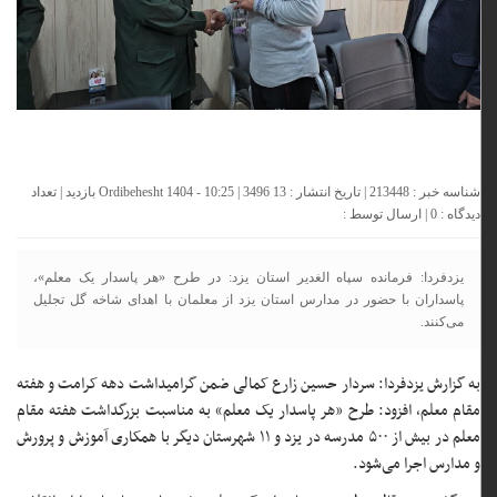
شناسه خبر : 213448 | تاریخ انتشار : 13 Ordibehesht 1404 - 10:25 | 3496 بازدید | تعداد
دیدگاه :
0
| ارسال توسط :
یزدفردا: فرمانده سپاه الغدیر استان یزد: در طرح «هر پاسدار یک معلم»،
پاسداران با حضور در مدارس استان یزد از معلمان با اهدای شاخه گل تجلیل
می‌کنند.
به گزارش یزدفردا: سردار حسین زارع کمالی ضمن گرامیداشت دهه کرامت و هفته
مقام معلم، افزود: طرح «هر پاسدار یک معلم» به مناسبت بزرگداشت هفته مقام
معلم در بیش از ۵۰۰ مدرسه در یزد و ۱۱ شهرستان دیگر با همکاری آموزش و پرورش
و مدارس اجرا می‌شود.