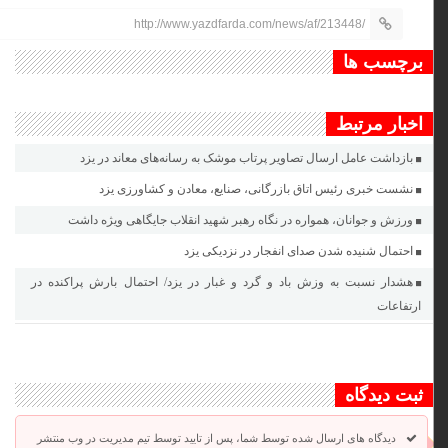
http://www.yazdfarda.com/news/af/213448/
برچسب ها
اخبار مرتبط
بازداشت عامل ارسال تصاویر پرتاب موشک به رسانه‌های معاند در یزد
نشست خبری رئیس اتاق بازرگانی، صنایع، معادن و کشاورزی یزد
ورزش و جوانان، همواره در نگاه رهبر شهید انقلاب جایگاهی ویژه داشت
احتمال شنیده شدن صدای انفجار در نزدیکی یزد
هشدار نسبت به وزش باد و گرد و غبار در یزد/ احتمال بارش پراکنده در
ارتفاعات
ثبت دیدگاه
دیدگاه های ارسال شده توسط شما، پس از تایید توسط تیم مدیریت در وب منتشر