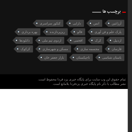
برچسب ها
آرژانتین
انس
دارایی
کنکور سراسری
پارک علم و فن آوری
فالو
ریزپردازنده
بهره برداری
اردبیل
کرک
افخمی
اردوی تیم ملی
دانلودها
فارسان
مجسمه سازی
مسکن و شهرسازی
کرکوک
باستان شناسی
تاجیکستان
بازار جعفر خان
تمام حقوق این وب سایت برای پایگاه خبری یزد فردا محفوظ است.
نشر مطالب با ذکر نام پایگاه خبری یزدفردا بلامانع است.