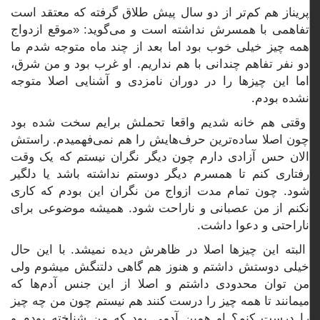
پریناز هم کم‌تر از دو سال پیش طلاق گرفته که معتقد است
تفاهمی با همسرش نداشته است و می‌گوید: «موقع ازدواج
همه چیز خیلی خوب بود اما بعد از چند ماه متوجه شدم ما
دو نفر تفاهم چندانی با هم نداریم. او غرب بود و من شرق،
اما این چیزها را در دوران نامزدی و آشنایی اصلا متوجه
نشده بودم.
وقتی هم خانه شدیم واقعا تحملش برایم سخت شده بود
چون اصلا ساده‌ترین حرف‌هایش را هم نمی‌فهمیدم. راستش
الان حس آزادی دارم چون دیگر نگران نیستم که یک وقت
رفتاری کنم تا همسرم دیگر دوستم نداشته باشد یا دلگیر
شود. چون تمام مدت ازواج من نگران این بودم که کاری
نکنم از من عصبانی و ناراحت شود. همیشه موضوعی برای
ناراحتی و دعوا داشت.
البته این چیزها اصلا در ظاهرش دیده نمیشد. با این حال
خیلی دوستش داشتم و هنوز هم گاهی دلتنگش میشوم ولی
من توان محدودی داشتم و اصلا از این جنس آدم‌ها که
میمانند تا همه چیز را درست کنند هم نیستم چون من چه چیز
را درست کنم؟ او همین آدمی بود که من شناخته بودم و