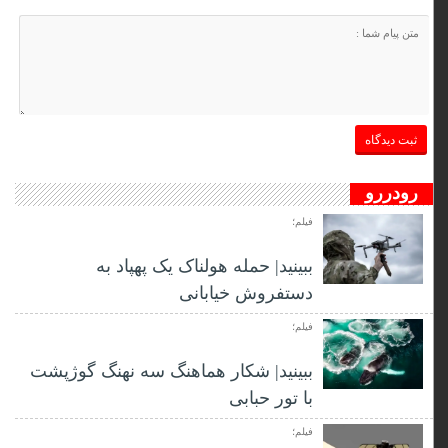
رودررو
فیلم؛
ببینید| حمله هولناک یک پهپاد به
دستفروش خیابانی
فیلم؛
ببینید| شکار هماهنگ سه نهنگ گوژپشت
با تور حبابی
فیلم؛