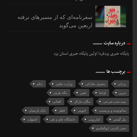
سفرنامه‌ای که از مسیرهای نرفته
اربعین می‌گوید
درباره سایت
پایگاه خبری یزدفردا اولین پایگاه خبری استان یزد
برچسب ها
یزدایر
معنوی بخارائی
وزارت تعاون
حکم
بنزین
اوباما
تغییر
تنگه هرمز
نیمه شب شرعی
مگان مارکل
افغانی
سائوتومه و پرنسیپ
اتیوپی
قطر
بانک پارسیان
بیل گیتس
غباررویی
دانشگاه علم و هنر
اشتهارد
محی الدینی ابوالقاسم