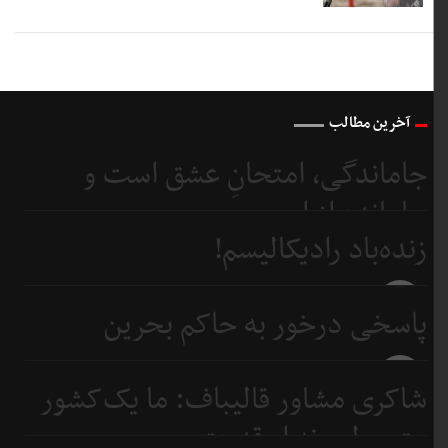
آخرین مطالب
جاماندگی، امتحانِ عشق است و
جامانده از اربعین...
زنده‌باد رادیکالیسم!
4 روز
قبل
4 روز
پاسخی درخور به حاکم بحرین
قبل
6 روز
شاکری مشاور قالیباف: ما یک‌کشور
قبل
متوسطیم نه ابرقدرت