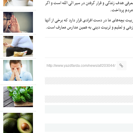
رفی هدف زندگی و قرار گرفتن در سیر الی الله است و اگر
د
ت مردم پرداخت.
«
یت بچه‌های ما در دست افرادی قرار دارد که برخی از آنها
چ
وزشی و تعلیم و تربیت دینی به همین مدارس معارف است.
چ
ق
ا
http://www.yazdfarda.com/news/af/203044/
ب
ش
ع
ش
ق
م
م
ق