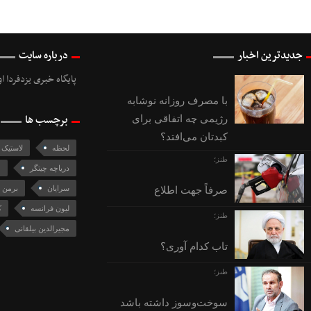
جدیدترین اخبار
درباره سایت
پایگاه خبری یزدفردا ا
با مصرف روزانه نوشابه
برچسب ها
رژیمی چه اتفاقی برای
کبدتان می‌افتد؟
لحظه
لاستیک
طنز؛
دریاچه چیتگر
چ
سرایان
برمن
صرفاً جهت اطلاع
لیون فرانسه
ک
طنز؛
مجیرالدین بیلقانی
تاب کدام آوری؟
طنز؛
سوخت‌وسوز داشته باشد