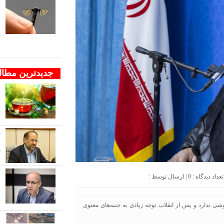
ف
ب
ب
جدیدترین مطا
ا
م
د
ت
پ
و
0
| ارسال توسط :
ن
ج
شی ندارد و پس از انقلاب توجه زیادی به جنبه‌های معنوی