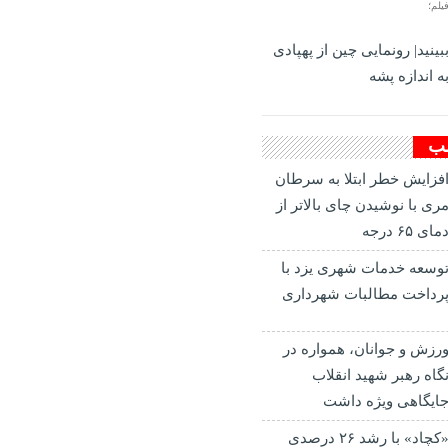
یلم؛
بینید| رونمایی چین از پهپادی
ه اندازه پشه
لب
فزایش خطر ابتلا به سرطان
ری با نوشیدن چای بالاتر از
مای ۶۵ درجه
وسعه خدمات شهری یزد با
رداخت مطالبات شهرداری
رزش و جوانان، همواره در
گاه رهبر شهید انقلاب
ایگاهی ویژه داشت
«کچاد» با رشد ۲۶ درصدی