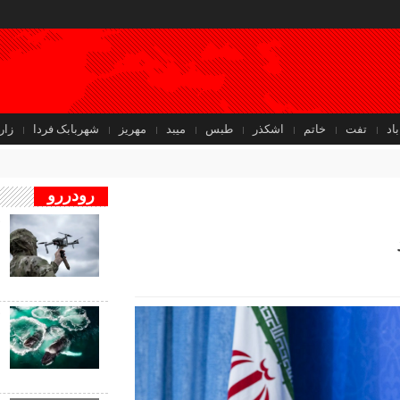
باد
تفت
خاتم
اشکذر
طبس
میبد
مهریز
شهربابک فردا
زار
رودررو
ف
ب
ب
ف
ب
ن