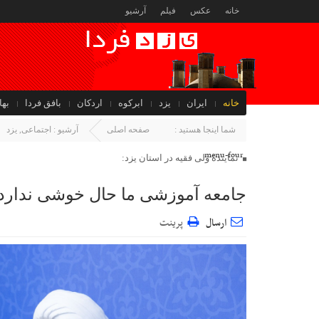
خانه
عکس
فیلم
آرشیو
خانه
ایران
یزد
ابرکوه
اردکان
بافق فردا
بها
جهان
شما اینجا هستید :
صفحه اصلی
آرشیو :
اجتماعی
,
یزد
menu-four
نماینده ولی فقیه در استان یزد:
جامعه آموزشی ما حال خوشی ندارد
ارسال
پرینت