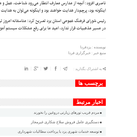
ناصری افزود: آنچه از مدارس معارف انتظار می‌رود شناخت، عمل و مع
اینگونه بود، پرچم‌دار هدایت خواهند بود و اینگونه می‌توان به هدای
رئیس شورای فرهنگ عمومی استان یزد تصریح کرد: متاسفانه امروز ترب
در مسیر مذهبیات قرار ندارد، امید ما برای رفع مشکلات سیستم آم
نویسنده : یزدفردا
منبع خبر : خبرگزاری فردا
به اشتراک بگذارید :
برچسب ها
اخبار مرتبط
مردم فریب تورهای زیارتی دروغین را نخورند
دستگیری عامل فروش سلاح شکاری غیرمجاز
توسعه خدمات شهری یزد با پرداخت مطالبات شهرداری