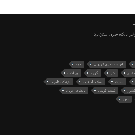
ولین پایگاه خبری استان یزد
ابراهیم نادری کازرونی
نامه
غندر
کنیا
گوجه
پرداخت
سبزی
اسلام‌آباد غرب
پزشکی قانونی
شور
قیمت گوشی
پادشاهی بوتان
یووه