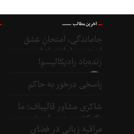
آخرین مطالب
جاماندگی، امتحانِ عشق
است و جامانده از اربعین...
زنده‌باد رادیکالیسم!
4 روز
قبل
4 روز
پاسخی درخور به حاکم
قبل
بحرین
شاکری مشاور قالیباف: ما
6 روز
یک‌کشور متوسطیم نه
قبل
مراقبه زبانی در فضای
ابرقدرت