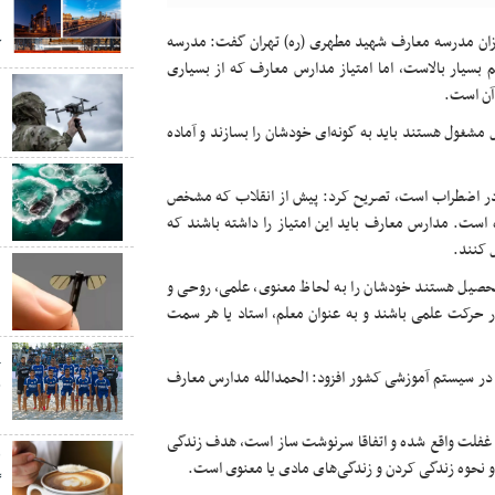
د
موزان مدرسه معارف شهید مطهری (ره) تهران گفت: مدرسه
ک
 بسیار بالاست، اما امتیاز مدارس معارف که از بسیاری
ب
آن است.
ب
شغول هستند باید به گونه‌ای خودشان را بسازند و آماده
ب
و در اضطراب است، تصریح کرد: پیش از انقلاب که مشخص
ن
است. مدارس معارف باید این امتیاز را داشته باشند که
 کنند.
ب
حصیل هستند خودشان را به لحاظ معنوی، علمی، روحی و
ب
ار حرکت علمی باشند و به عنوان معلم، استاد یا هر سمت
پ
ات در سیستم آموزشی کشور افزود: الحمدالله مدارس معارف
ج
س
د غفلت واقع شده و اتفاقا سرنوشت ساز است، هدف زندگی
ق
و نحوه زندگی کردن و زندگی‌های مادی یا معنوی است.
گ