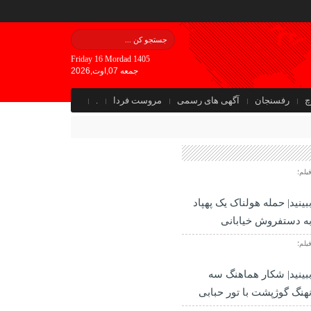
Friday 16 Mordad 1405
جمعه 07,اوت,2026
چ
رفسنجان
آگهی های رسمی
مروست فردا
.
یلم؛
بینید| حمله هولناک یک پهپاد
ه دستفروش خیابانی
یلم؛
بینید| شکار هماهنگ سه
هنگ گوژپشت با تور حبابی