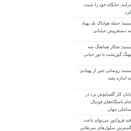
رآمد، جایگاه خود را تثبیت
رد
بینید| حمله هولناک یک پهپاد
ه دستفروش خیابانی
بینید| شکار هماهنگ سه
هنگ گوژپشت با تور حبابی
بینید| رونمایی چین از پهپادی
ه اندازه پشه
ایان کار گلساپوش یزد در
ام باشگاه‌های فوتبال
احلی جهان
ند فروکتوز می‌تواند باعث
سترش سلول‌های سرطانی