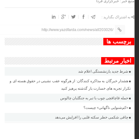
منبع خبر : خبرگزاری فردا
به اشتراک بگذارید :
http://www.yazdfarda.com/news/af/203026/
برچسب ها
اخبار مرتبط
شرط جدید بازنشستگی اعلام شد
هشدار خبرگان به مذاکره کنندگان: از هرگونه عقب نشینی در حقوق هسته ای و
تکرار تجربه های خسارت بار گذشته پرهیز کنید
حمله قاچاقچی چوب با تبر به جنگلبان چالوس
«کم‌شنوایی ناگهانی» چیست؟
چاقی شکمی خطر سکته قلبی را افزایش می‌دهد