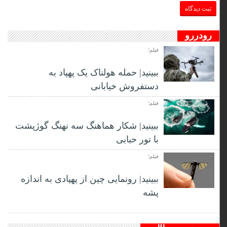
رودررو
فیلم؛
ببینید| حمله هولناک یک پهپاد به
دستفروش خیابانی
فیلم؛
ببینید| شکار هماهنگ سه نهنگ گوژپشت
با تور حبابی
فیلم؛
ببینید| رونمایی چین از پهپادی به اندازه
پشه