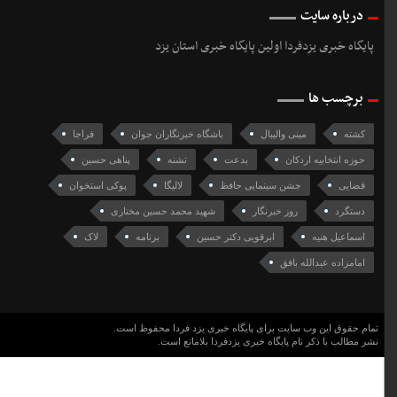
درباره سایت
پایگاه خبری یزدفردا اولین پایگاه خبری استان یزد
برچسب ها
کشته
مینی والیبال
باشگاه خبرنگاران جوان
فراجا
حوزه انتخابیه اردکان
بدعت
تشنه
پناهی حسین
قضایی
جشن سینمایی حافظ
لالیگا
پوکی استخوان
دستگرد
روز خبرنگار
شهید محمد حسین مختاری
اسماعیل هنیه
ابرقویی دکتر حسین
برنامه
لاک
امامزاده عبدالله بافق
تمام حقوق این وب سایت برای پایگاه خبری یزد فردا محفوظ است.
نشر مطالب با ذکر نام پایگاه خبری یزدفردا بلامانع است.