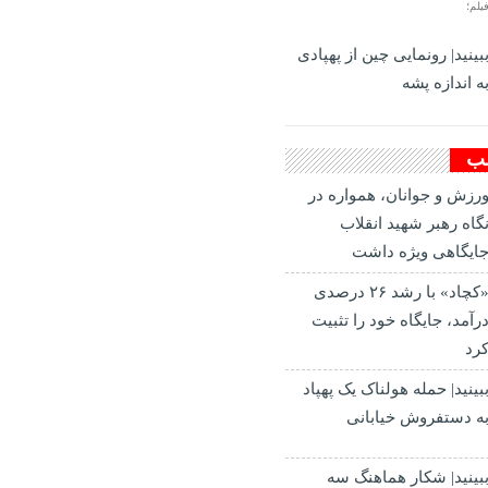
یلم؛
بینید| رونمایی چین از پهپادی
ه اندازه پشه
لب
رزش و جوانان، همواره در
گاه رهبر شهید انقلاب
ایگاهی ویژه داشت
«کچاد» با رشد ۲۶ درصدی
رآمد، جایگاه خود را تثبیت
رد
بینید| حمله هولناک یک پهپاد
ه دستفروش خیابانی
بینید| شکار هماهنگ سه