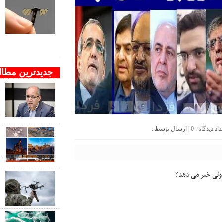
ف
ب
ب
جدیدترین مطا
و
ن
ج
0
| ارسال توسط :
د
ک
اولی خبر می دهد؟
ب
ب
ب