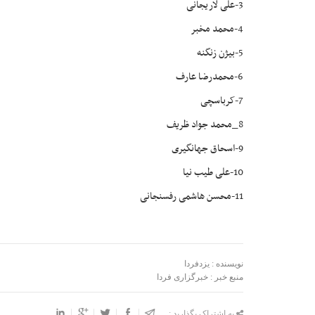
3-علی لاریجانی
4-محمد مخبر
5-بیژن زنگنه
6-محمدرضا عارف
7-کرباسچی
8_محمد جواد ظریف
9-اسحاق جهانگیری
10-علی طیب نیا
11-محسن هاشمی رفسنجانی
نویسنده : یزدفردا
منبع خبر : خبرگزاری فردا
به اشتراک بگذارید :