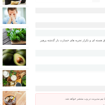
ا
ب
ش
ع
ش
ق هسته ای و تکرار تجربه های خسارت بار گذشته پرهیز
ق
م
م
ق
پ
ک
ب
 تیم مدیریت در وب منتشر خواهد شد.
ر
د.