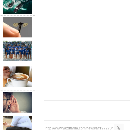
ن
ب
ب
پ
ج
س
ق
گ
د
«
چ
چ
ق
http://www.yazdfarda.com/news/af/197270/