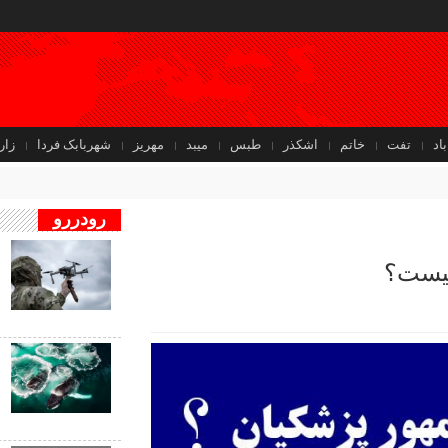
باد
تفت
خاتم
اشکذر
طبس
میبد
مهریز
شهربابک فردا
زار
رودررو
ف
کیست؟
ب
ب
ف
ب
ن