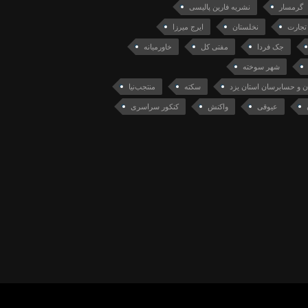
گرمسار
نشریه فارین پالیسی
تجارت
نخلستان
ایرج میرزا
جک فردا
مفتی کل
خاورمیانه
شهر سوخته
 و حسابرسان استان یزد
سکته
منتجب‌نیا
عیوقی
واکنش
کنکور سراسری