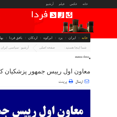
خانه
عکس
فیلم
آرشیو
خانه
ایران
یزد
ابرکوه
اردکان
بافق فردا
بها
جهان
شما اینجا هستید :
صفحه اصلی
آرشیو :
سیاسی
,
ایران
menu-four
معاون اول رییس جمهور پزشکیان 
ارسال
پرینت