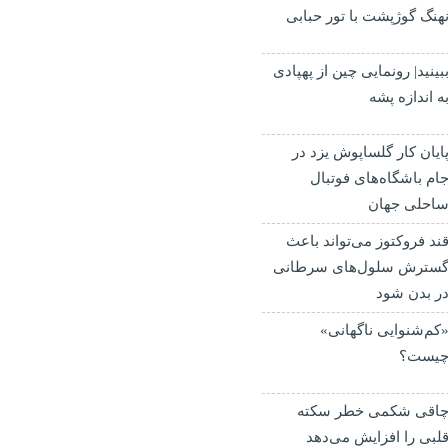
هنگ گوژپشت با تور حبابی
بینید| رونمایی چین از پهپادی
ه اندازه پشه
ایان کار گلساپوش یزد در
ام باشگاه‌های فوتبال
احلی جهان
ند فروکتوز می‌تواند باعث
سترش سلول‌های سرطانی
ر بدن شود
کم‌شنوایی ناگهانی»
یست؟
اقی شکمی خطر سکته
لبی را افزایش می‌دهد