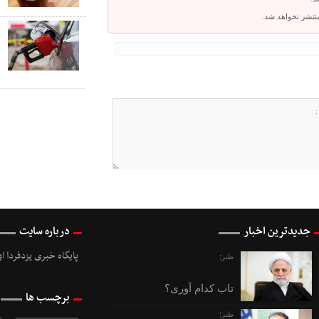
ک
 منتشر نخواهد شد.
ص
جدیدترین اخبار
درباره سایت
پایگاه خبری یزدفردا ا
طنز؛
تاب کدام آوری؟
برچسب ها
طنز؛