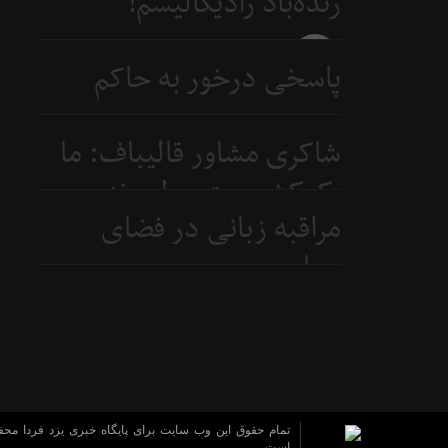
زنده‌باد رادیکالیسم!
4 روز
قبل
4 روز
پاسخی درخور به حاکم
قبل
بحرین
شاکری مشاور قالیباف: ما
6 روز
یک‌کشور متوسطیم نه
قبل
مراقبه زبانی در فضای
ابرقدرت
سیاسی
7 روز
قبل
8 روز
قبل
تمام حقوق این وب سایت برای پایگاه خبری یزد فردا مح
است.