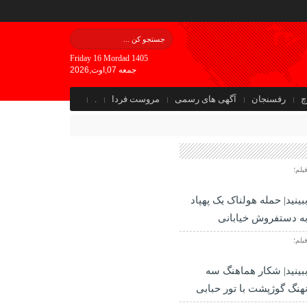
Friday 16 Mordad 1405
جمعه 07,اوت,2026
چ
رفسنجان
آگهی های رسمی
مروست فردا
.
یلم؛
بینید| حمله هولناک یک پهپاد
ه دستفروش خیابانی
یلم؛
بینید| شکار هماهنگ سه
هنگ گوژپشت با تور حبابی