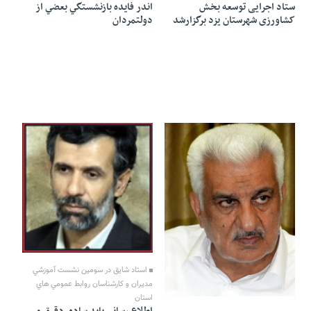
ستاد اجرایی توسعه بخش
اندر فايده بازنشستگي بعضي از
کشاورزی شهرستان یزد برگزارشد
دولتمردان
31 Tir 1391 - 02:31
استاد شایق در سومين نشست آموزشي
مديران و كارشناسان روابط عمومي هاي
31 Tir 1391 - 02:44
استان