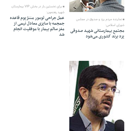
برای نخستین بار در بخش VIP بیمارستان
29 Tir 1391 - 14:07
شهید رهنمون:
عمل جراحی تومور مننژیوم قاعده
نماینده مردم یزد و صدوق در مجلس
جمجمه با سایزی معادل نیمی از
شورای اسلامی:
مغز سالم بیمار با موفقیت انجام
مجتمع بیمارستانی شهید صدوقی
شد
یزد برند کشوری می‌شود