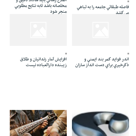
اطلاع رساني بايد ساده، دقيق و
مخلصانه باشد تابه نتايج مطلوبي
فاصله طبقاتي جامعه را به تباهي
منجر شود
مي‌كشد
31 Tir 1391 - 01:56
31 Tir 1391 - 01:58
اندر فوايد كمر بند ايمني و
افزايش آمار زندانيان و طلاق
ذكرخيري براي دست انداز سازان
زيبنده دارالعباده نيست