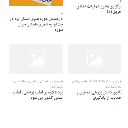
29 Tir 1391 - 18:26
برگزاري مانور عمليات اطفاي
حريق (2)
درخشش حوزه هنری استان یزد در
جشنواره شعر و داستان جوان
سوره
29 Tir 1391 - 14:11
29 Tir 1391 - 14:18
رئیس مرکز EDC دانشگاه علوم پزشکی
جوکار در نشستی با متولیان سلامت یزد
یزد تاکبد کرد؛
تاکید کرد:
تلفیق دانش پژوهی، تحقیق و
یزد علاوه بر قطب پزشکی، قطب
حمایت از یادگیری
علمی کشور می شود