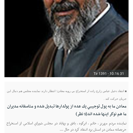
31 Tir 1391 - 10:16
انتقاد دخيل عباس زارع زاده از استخراج بي رويه معادن؛ انتظار دارند نماينده مجلس هم دنبال اين
جريان حركت كند .
معادن ما به پول توجيبي يك عده از پولدارها تبديل شده و متاسفانه مديران
ما هم نوكر اينها شده اند(1 نظر)
نماينده مردم مهريز ، خاتم ، ابركوه ، بافق و بهاباد در مجلس شوراي اسلامي از استخراج
حريصانه معادن در استان يزد انتقاد كرد در حال ...