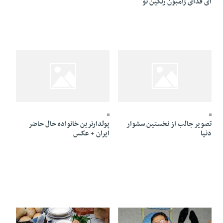
ای فدای ژامبون رنگین تو
30 Tir 1391 - 20:45
30 Tir 1391 - 20:46
تصویر جالب از نخستین سشوار
پولدارنرین خانواده حال حاضر
دنیا
ایران + عکس