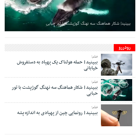
ببینید| شکار هماهنگ سه نهنگ گوژپشت با تور حبابی
رودررو
فیلم؛
ببینید| حمله هولناک یک پهپاد به دستفروش
خیابانی
فیلم؛
ببینید| شکار هماهنگ سه نهنگ گوژپشت با تور
حبابی
فیلم؛
ببینید| رونمایی چین از پهپادی به اندازه پشه