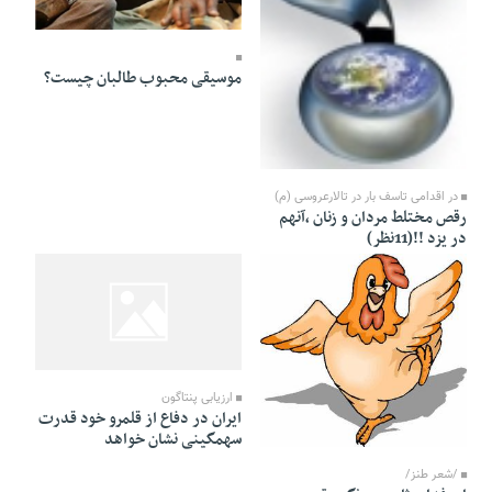
30 Tir 1391 - 21:01
موسیقی محبوب طالبان چیست؟
30 Tir 1391 - 23:39
در اقدامی تاسف بار در تالارعروسی (م)
رقص مختلط مردان و زنان ،آنهم
در یزد !!(11نظر)
30 Tir 1391 - 20:55
ارزیابی پنتاگون
ایران در دفاع از قلمرو خود قدرت
سهمگینی نشان خواهد
30 Tir 1391 - 20:57
/شعر طنز/