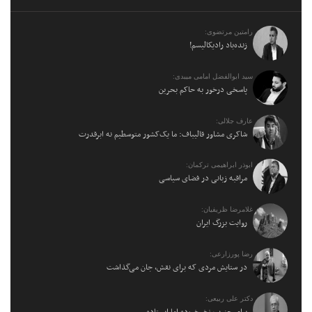
رامتین مرتضوی:
زنده‌باد رادیکالیسم!
سید ابوالفضل امامی میبدی:
پاسخی درخور به حاکم بحرین
عارف جلالی:
شاکری مشاور قالیباف: ما یک‌کشور متوسطیم نه ابرقدرت
ابوذر ابراهیمی ترکمان:
مراقبه زبانی در فضای سیاسی
غلامرضا ظریفیان:
روایت بزرگ ایران
رضا پورزارعی:
در ستایش مردی که برای نقش، جان می‌گذاشت
دکتر علی ربیعی: