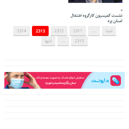
29 Tir 1391 - 13:10
نشست كميسيون كارگروه اشتغال
استان يزد
ابتدا
...
2311
2312
2313
2314
2315
...
انتها