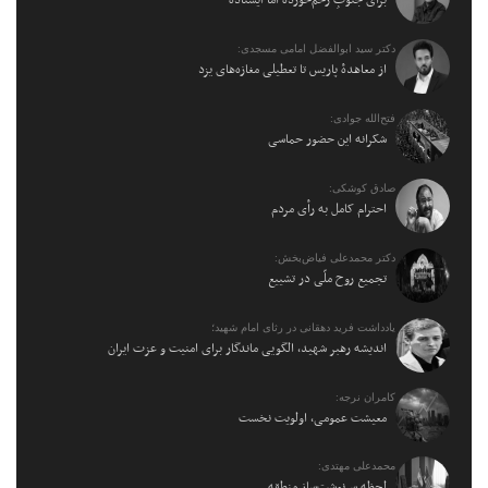
برای جنوبِ زخم‌خورده اما ایستاده
دکتر سید ابوالفضل امامی مسجدی:
از معاهدهٔ پاریس تا تعطیلی مغازه‌های یزد
فتح‌الله جوادی:
شکرانه این حضور حماسی
صادق کوشکی:
احترام کامل به رأی مردم
دکتر محمدعلی فیاض‌بخش:
تجمیع روح ملّی در تشییع
یادداشت فرید دهقانی در رثای امام شهید؛
اندیشه رهبر شهید، الگویی ماندگار برای امنیت و عزت ایران
کامران نرجه:
معیشت عمومی، اولویت نخست
محمدعلی مهتدی:
لحظه سرنوشت‌ساز منطقه