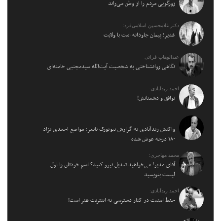
زورگویی مردم را از وطن می‌راند
دکتر غلامحسین اسلامی‌فرد:
غدیر؛ پیمان جاودانه امت با ولایت
عبدالوهاب فراتی
نگاهی روانشناختی به شخصیت آیت‌الله سیدمجتبی خامنه‌ای
احمد زیدآبادی:
توافق و دشمنانش!
واکنش زیدآبادی به گزارش نیویورک تایمز: مواضع احمدی نژاد
۱۸۰ درجه عوض شده
محمد مهاجری:
آقای مدیر! می‌خواهید تعدیل نیرو کنید؟ اسم خودتان را اول
لیست بنویسید
احمد زیدآبادی:
حفظ امنیت در کنار دسترسی به اینترنت هنر است!