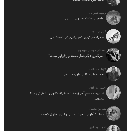
وجیهه تیموری:
عاشورا و حافظه اقلیمی ایرانیان
کامران نرجه:
سه راهکار فوری کنترل تورم در اقتصاد ملی
سیدعلی دوستی موسوی:
خبرنگاری دیگر شغل سخت و زیان‌آور نیست؟
فتح‌الله جوادی:
جامعه ما و سکانس‌های نامنسجم
احمد زیدآبادی:
تندروها به سیم آخر زده‌اند/ حاضرند کشور را به هرج و مرج
بکشانند
نسرین مصفا:
میناب؛ آواری بر حمایت بین‌المللی از حقوق کودک
احمد زیدآبادی: