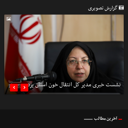
گزارش تصویری
نشست خبری مدیر کل انتقال خون استان یزد
ن


آخرین مطالب