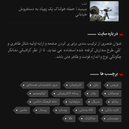
فیلم؛
ببینید| حمله هولناک یک پهپاد به دستفروش
خیابانی
درباره سایت
عنوان عنصری از ترکیب بندی برای پر کردن صفحه و ارایه اولیه شکل ظاهری و
کلی طرح سفارش گرفته شده استفاده می نماید، تا از نظر گرافیکی نشانگر
چگونگی نوع و اندازه فونت و ظاهر متن باشد.
برچسب ها
عروس
بابل
اذربایجان
ترور دانشمندان هسته‌ای
نوجوانان
چادر
رسانه الکترونیکی
لوکوموتیو
برانکو
سریال
مراوه‌تپه
خانه فرهنگ خاتمی
کارت بانکی
لاله وحشی
پوسان
پرستار
عکس
موسسان
مذاکرات
طلا