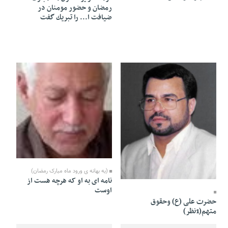
رمضان و حضور مومنان در
ضيافت ا... را تبريك گفت
31 Tir 1391 - 02:54
(به بهانه ی ورود ماه مبارک رمضان)
31 Tir 1391 - 03:00
نامه ای به او که هرچه هست از
اوست
حضرت علی (ع) وحقوق
متهم(1نظر)