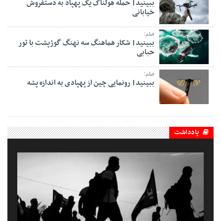
ببینید| حمله هولناک یک پهپاد به دستفروش
خیابانی
فیلم؛
ببینید| شکار هماهنگ سه نهنگ گوژپشت با تور
حبابی
فیلم؛
ببینید| رونمایی چین از پهپادی به اندازه پشه
یادداشت