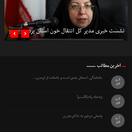
نشست خبری مدیر کل انتقال خون استان یزد
ن


آخرین مطالب
جاماندگی، امتحانِ عشق است و جامانده از اربعین...
5 روز
قبل
زنده‌باد رادیکالیسم!
5 روز
قبل
پاسخی درخور به حاکم بحرین
7 روز
قبل