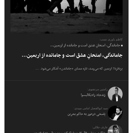
کاظم یاوری نسب:
جاماندگی، امتحانِ عشق است و جامانده از اربعین...
جاماندگی، امتحانِ عشق است و جامانده از اربعین...
یزدفردا؛ اربعین که می‌رسد، تازه معنای «جاماندن» آشکار می‌شود. ...
رامتین مرتضوی:
زنده‌باد رادیکالیسم!
سید ابوالفضل امامی میبدی:
پاسخی درخور به حاکم بحرین
عارف جلالی:
شاکری مشاور قالیباف: ما یک‌کشور متوسطیم نه ابرقدرت