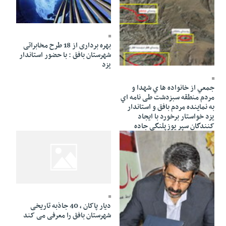
06 Shahrivar 1387 - 23:09
بهره برداری از 18 طرح مخابراتی
شهرستان بافق : با حضور استاندار
14 Dey 1387 - 22:31
یزد
جمعي از خانواده ها ي شهدا و
مردم منطقه سبزدشت طی نامه اي
به نماينده مردم بافق و استاندار
یزد خواستار برخورد با ایجاد
کنندگان سپر یوزپلنگی جاده
گزوئیه شدند
25 Ordibehesht 1387 - 22:33
دیار پاکان ، 40 جاذبه تاریخی
شهرستان بافق را معرفی می کند