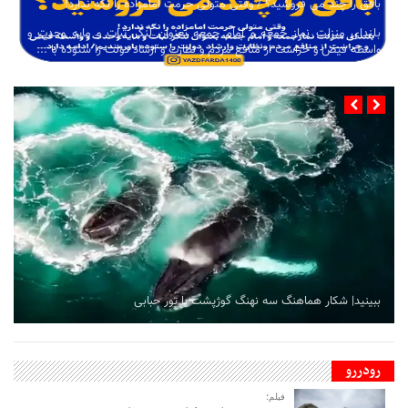
بافق را چند می فروشید؟ / وقتی متولی حرمت امامزاده را نگه ندارد!
بلندای منزلت نماز جمعه و امام جمعه بعنوان لنگر ثبات و مایه وحدت و
واسطه فیض و حراست از منافع مردم و نظارت و ارشاد دولت را ستوده با ...
ببینید| شکار هماهنگ سه نهنگ گوژپشت با تور حبابی
رودررو
فیلم؛