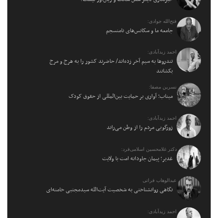
فتح‌الله جوادی:
جامعه ما و سکانس‌های نامنسجم
احمد زیدآبادی:
تندروها به سیم آخر زده‌اند/ حاضرند کشور را به هرج و مرج
بکشانند
نسرین مصفا:
میناب؛ آواری بر حمایت بین‌المللی از حقوق کودک
احمد زیدآبادی:
زورگویی مردم را از وطن می‌راند
دکتر غلامحسین اسلامی‌فرد:
غدیر؛ پیمان جاودانه امت با ولایت
عبدالوهاب فراتی
نگاهی روانشناختی به شخصیت آیت‌الله سیدمجتبی خامنه‌ای
احمد زیدآبادی: