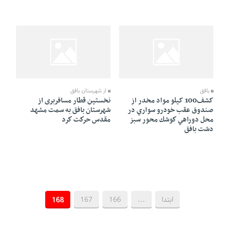
10 Mordad 1384 - 01:37
01 Shahrivar 1384 - 18:23
بافق
از شهرستان بافق
کشف100 کيلو مواد مخدر از
نخستين قطار مسافربری از
صندوق عقب خودرو سواري در
شهرستان بافق به سمت مشهد
محل دوراهي كوشك محور سبز
مقدس حركت كرد
دشت بافق
ابتدا
...
166
167
168