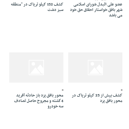
عضو علی البدل شورای اسلامی
کشف 152 کيلو ترياک در "منطقه
شهر بافق خواستار احقاق حق خود
سبز دشت
می باشد
08 Shahrivar 1384 - 00:52
08 Shahrivar 1384 - 01:14
کشف بيش از 25 کيلو ترياک در
محور بافق يزد باز حادثه آفريد
محور بافق يزد
4كشته و مجروح حاصل تصادف
سه خودرو