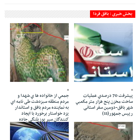
بخش خبری : بافق فردا
15 Dey 1387 - 09:53
29 Bahman 1387 - 15:51
پيشرفت 70 درصدي عمليات
جمعي از خانواده ها ي شهدا و
ساخت مخزن پنج هزار متر مكعبي
مردم منطقه سبزدشت طی نامه اي
شهر بافق-دومین سفر استانی
به نماينده مردم بافق و استاندار
رییس جمهور(11)
یزد خواستار برخورد با ایجاد
کنندگان سپر یوزپلنگی جاده
گزوئیه شدند (3نظر)