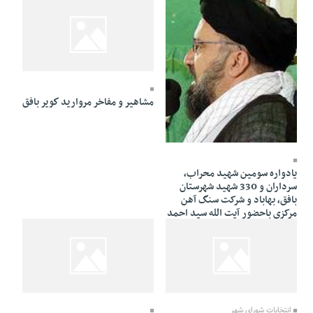
27 Aban 1385 - 06:51
مشاهیر و مفاخر مرواريد كوير بافق
17 Tir 1386 - 00:20
یادواره سومین شهید محراب،
سرداران و 330 شهید شهرستان
بافق، بهاباد و شرکت سنگ آهن
مرکزی باحضور آیت الله سید احمد
خاتمی در بافق
03 Aban 1384 - 00:53
20 Ordibehesht 1385 - 02:14
انتخابات شورای شهر