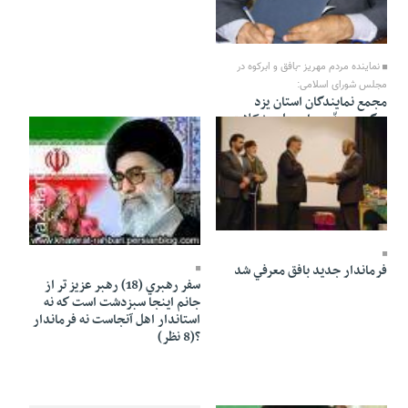
04 Mordad 1387 - 01:39
نماینده مردم مهریز -بافق و ابرکوه در
مجلس شورای اسلامی:
مجمع نمایندگان استان یزد
پیگیری جدّی برای حل مشکلات
استان خواهند داشت
29 Bahman 1386 - 02:06
04 Dey 1386 - 16:07
فرماندار جديد بافق معرفي شد
سفر رهبري (18) رهبر عزيز تر از
جانم اينجا سبزدشت است كه نه
استاندار اهل آنجاست نه فرماندار
؟(8 نظر)