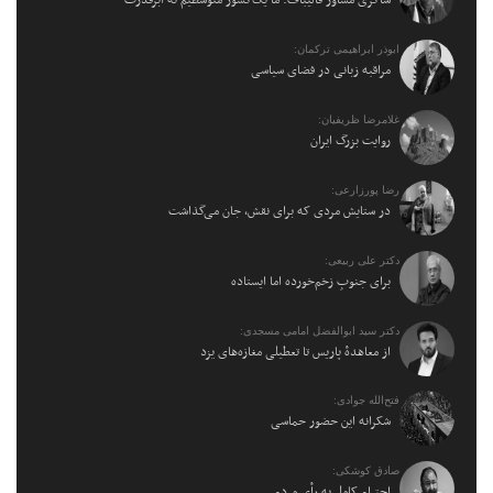
ابوذر ابراهیمی ترکمان:
مراقبه زبانی در فضای سیاسی
غلامرضا ظریفیان:
روایت بزرگ ایران
رضا پورزارعی:
در ستایش مردی که برای نقش، جان می‌گذاشت
دکتر علی ربیعی:
برای جنوبِ زخم‌خورده اما ایستاده
دکتر سید ابوالفضل امامی مسجدی:
از معاهدهٔ پاریس تا تعطیلی مغازه‌های یزد
فتح‌الله جوادی:
شکرانه این حضور حماسی
صادق کوشکی:
احترام کامل به رأی مردم