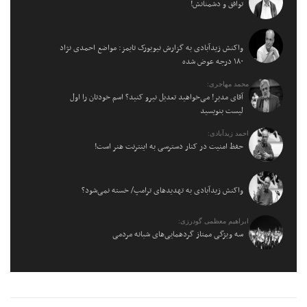
توافق و دشمنانش!
واکنش زیدآبادی به گزارش نیویورک تایمز: مواضع احمدی نژاد
۱۸۰ درجه عوض شده
محمد مهاجری:
آقای مدیر! می‌خواهید تعدیل نیرو کنید؟ اسم خودتان را اول
لیست بنویسید
احمد زیدآبادی:
حفظ امنیت در کنار دسترسی به اینترنت هنر است!
واکنش زیدآبادی به تهدیدهای ترامپ/ خسته نمی‌شود؟
ابراهیم معظمی گودرزی:
سه ویژگی ممتاز گردهمایی‌های شبانه مردمی