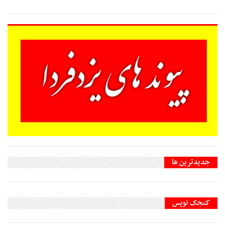
جديدترين ها
کنجک نویس