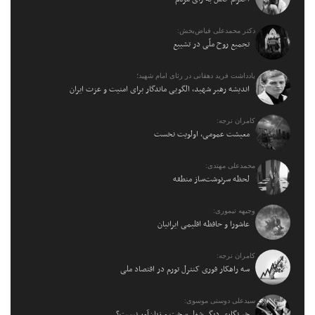
دکتر محمدعلی فیاض‌بخش:
تجمیع روح ملّی در تشییع
یادداشت فرید دهقانی در رثای امام شهید؛
اندیشه رهبر شهید، الگویی ماندگار برای امنیت و عزت ایران
کامران نرجه:
معیشت عمومی، اولویت نخست
محمدعلی مهتدی:
لحظه سرنوشت‌ساز منطقه
وجیهه تیموری:
عاشورا و حافظه اقلیمی ایرانیان
کامران نرجه:
سه راهکار فوری کنترل تورم در اقتصاد ملی
سیدعلی دوستی موسوی:
خبرنگاری دیگر شغل سخت و زیان‌آور نیست؟