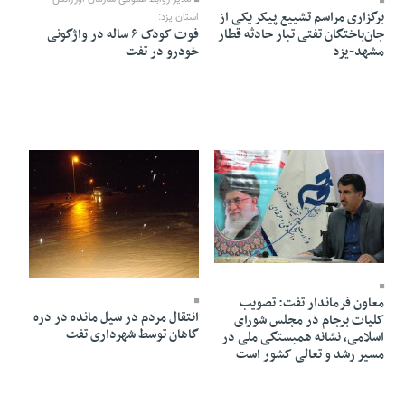
برگزاری مراسم تشییع پیکر یکی از
استان یزد:
جان‌باختگان تفتی تبار حادثه قطار
فوت کودک ۶ ساله در واژگونی
مشهد-یزد
خودرو در تفت
19 Tir 1403 - 10:29
19 Tir 1403 - 10:29
معاون فرماندار تفت: تصویب
انتقال مردم در سیل مانده در دره
کلیات برجام در مجلس شورای
گاهان توسط شهرداری تفت
اسلامی، نشانه همبستگی ملی در
مسیر رشد و تعالی کشور است