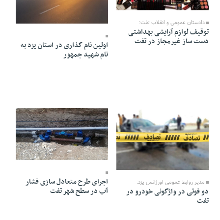
01 Khordad 1403 - 17:19
31 Ordibehesht 1403 - 17:36
دادستان عمومی و انقلاب تفت:
توقیف لوازم آرایشی بهداشتی
دست ساز غیرمجاز در تفت
اولین نام گذاری در استان یزد به
نام شهید جمهور
18 Ordibehesht 1403 - 12:50
21 Ordibehesht 1403 - 20:24
اجرای طرح متعادل سازی فشار
مدیر روابط عمومی اورژانس یزد:
آب در سطح شهر تفت
دو فوتی در واژگونی خودرو در
تفت