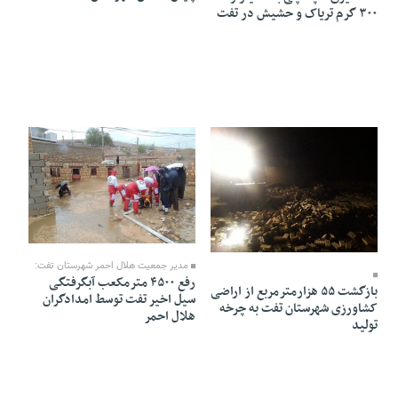
۳۰۰ گرم تریاک و حشیش در تفت
09 Ordibehesht 1403 - 10:47
10 Ordibehesht 1403 - 14:08
مدیر جمعیت هلال احمر شهرستان تفت:
رفع ۴۵۰۰ مترمکعب آبگرفتگی
بازگشت ۵۵ هزارمترمربع از اراضی
سیل اخیر تفت توسط امدادگران
کشاورزی شهرستان تفت به چرخه
هلال احمر
تولید