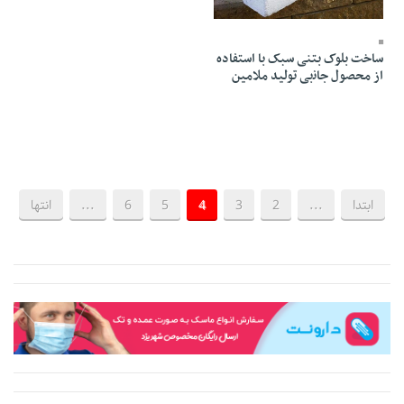
06 Ordibehesht 1403 - 16:17
ساخت بلوک بتنی سبک ﺑﺎ ﺍﺳﺘﻔﺎده
ﺍﺯ ﻣﺤﺼﻮل ﺟﺎﻧبی ﺗﻮﻟﯿﺪ ﻣﻼﻣﯿﻦ
ابتدا
...
2
3
4
5
6
...
انتها