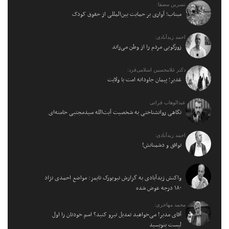
نسرین مصفا:
میناب؛ آواری بر حمایت بین‌المللی از حقوق کودک
احمد زیدآبادی:
زورگویی مردم را از وطن می‌راند
دکتر غلامحسین اسلامی‌فرد:
غدیر؛ پیمان جاودانه امت با ولایت
عبدالوهاب فراتی
نگاهی روانشناختی به شخصیت آیت‌الله سیدمجتبی خامنه‌ای
احمد زیدآبادی:
توافق و دشمنانش!
واکنش زیدآبادی به گزارش نیویورک تایمز: مواضع احمدی نژاد
۱۸۰ درجه عوض شده
محمد مهاجری:
آقای مدیر! می‌خواهید تعدیل نیرو کنید؟ اسم خودتان را اول
لیست بنویسید