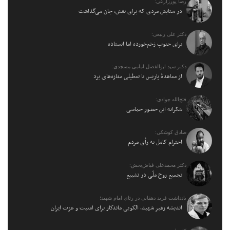
رضا پورزارعی:
در ستایش مردی که برای نقش، جان می‌گذاشت
دکتر علی ربیعی:
برای جنوبِ زخم‌خورده اما ایستاده
دکتر سید ابوالفضل امامی مسجدی:
از معاهدهٔ پاریس تا تعطیلی مغازه‌های یزد
فتح‌الله جوادی:
شکرانه این حضور حماسی
صادق کوشکی:
احترام کامل به رأی مردم
دکتر محمدعلی فیاض‌بخش:
تجمیع روح ملّی در تشییع
یادداشت فرید دهقانی در رثای امام شهید؛
اندیشه رهبر شهید، الگویی ماندگار برای امنیت و عزت ایران