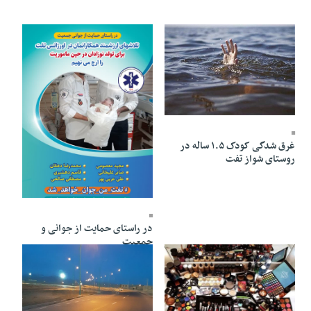
26 Khordad 1403 - 19:06
غرق شدگی کودک ۱.۵ ساله در
روستای شواز تفت
03 Khordad 1403 - 20:08
در راستای حمایت از جوانی و
جمعیت