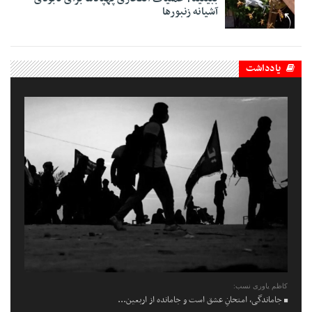
آشیانه زنبورها
یادداشت
کاظم یاوری نسب:
جاماندگی، امتحانِ عشق است و جامانده از اربعین...