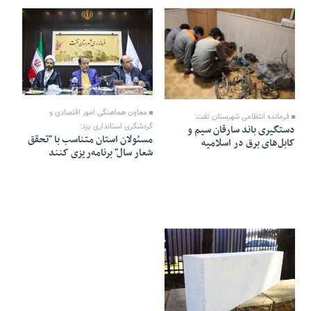
06 Ordibehesht 1403 - 16:39
08 Ordibehesht 1403 - 15:50
معاون هماهنگی امور اقتصادی و
فرمانده انتظامی شهرستان تفت:
گردشگری استانداری یزد:
دستگیری باند سارقان سیم و
مسئولان استان متناسب با "تحقق
کابل‌های برق در اسلامیه
شعار سال" برنامه‌ریزی کنند