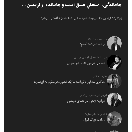
جاماندگی، امتحانِ عشق است و جامانده از اربعین...
یزدفردا؛ اربعین که می‌رسد، تازه معنای «جاماندن» آشکار می‌شود. ...
رامتین مرتضوی:
زنده‌باد رادیکالیسم!
سید ابوالفضل امامی میبدی:
پاسخی درخور به حاکم بحرین
عارف جلالی:
شاکری مشاور قالیباف: ما یک‌کشور متوسطیم نه ابرقدرت
ابوذر ابراهیمی ترکمان:
مراقبه زبانی در فضای سیاسی
غلامرضا ظریفیان:
روایت بزرگ ایران