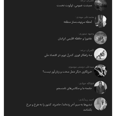
کامران نرجه:
معیشت عمومی، اولویت نخست
محمدعلی مهتدی:
لحظه سرنوشت‌ساز منطقه
وجیهه تیموری:
عاشورا و حافظه اقلیمی ایرانیان
کامران نرجه:
سه راهکار فوری کنترل تورم در اقتصاد ملی
سیدعلی دوستی موسوی:
خبرنگاری دیگر شغل سخت و زیان‌آور نیست؟
فتح‌الله جوادی:
جامعه ما و سکانس‌های نامنسجم
احمد زیدآبادی:
تندروها به سیم آخر زده‌اند/ حاضرند کشور را به هرج و مرج
بکشانند