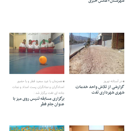
شهرستان+عکس خبری
19 Tir 1403 - 10:31
19 Tir 1403 - 10:32
در آستانه نوروز
همزمان با عید سعید فطر و با حضور
گزارشی از تلاش واحد خدمات
امدادگران و نجاتگران پست امداد و نجات
شهری شهرداری تفت
جاده ای تفت برگزار شد :
برگزاری مسابقه تنیس روی میز با
عنوان جام فطر