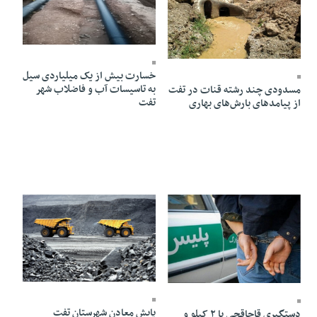
16 Ordibehesht 1403 - 18:53
16 Ordibehesht 1403 - 21:51
خسارت بیش از یک میلیاردی سیل
به تاسیسات آب و فاضلاب شهر
مسدودی چند رشته قنات در تفت
تفت
از پیامد‌های بارش‌های بهاری
10 Ordibehesht 1403 - 22:23
15 Ordibehesht 1403 - 17:12
پایش معادن شهرستان تفت
دستگیری قاچاقچی با ۲ کیلو و