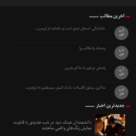
آخرین مطالب
جاماندگی، امتحانِ عشق است و جامانده از اربعین...
5 روز
قبل
زنده‌باد رادیکالیسم!
5 روز
قبل
پاسخی درخور به حاکم بحرین
7 روز
قبل
شاکری مشاور قالیباف: ما یک‌کشور متوسطیم نه ابرقدرت
8 روز
قبل
جدیدترین اخبار
دانشمندان عینک دید در شب جدیدی با قابلیت
نمایش رنگ‌های واقعی ساختند