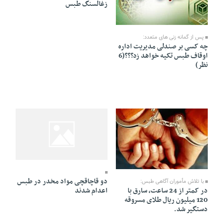
زغالسنگ طبس
24 Farvardin 1391 - 11:03
پس از گمانه زنی های متعدد:
چه کسی بر صندلی مدیریت اداره
اوقاف طبس تکیه خواهد زد؟؟؟(6
نظر)
23 Farvardin 1391 - 01:29
23 Farvardin 1391 - 13:09
دو قاچاقچی مواد مخدر در طبس
با تلاش مأموران آگاهی طبس:
در کمتر از 24 ساعت، سارق با
اعدام شدند
120 میلیون ریال طلای مسروقه
دستگیر شد.