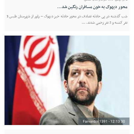
محور دیهوک به خون مسافران رنگین شد...
شب گذشته در پی حادثه تصادف در محور حادثه خیز دیهوک – راور از شهرستان طبس 3
نفر کشته و 2 نفر زخمی شدند. ...
30 Farvardin 1391 - 12:13