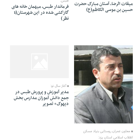
طبس:
میقات الرضا، آستان مبارک حضرت
فرماندار طبس، میهمان خانه های
حسین بن موسی الکاظم(ع)
گازکشی شده در این شهرستان(1
نظر)
20 Farvardin 1391 - 16:38
آغاز سال نو:
مدیر آموزش و پرورش طبس در
جمع دانش آموزان مدارس بخش
دیهوک+ تصویر
21 Farvardin 1391 - 17:55
معاون عمران روستایی بنیاد مسکن
انقلاب اسلامی استان یزد: