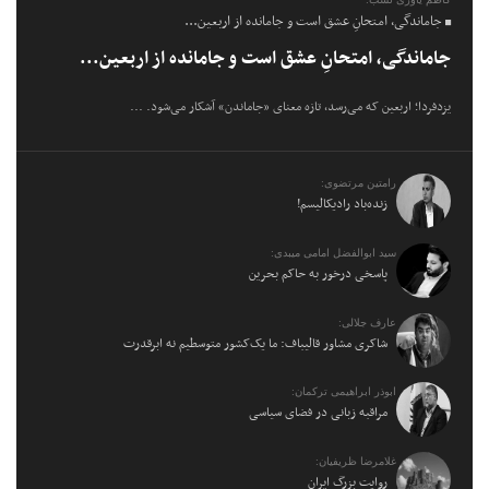
جاماندگی، امتحانِ عشق است و جامانده از اربعین...
جاماندگی، امتحانِ عشق است و جامانده از اربعین...
یزدفردا؛ اربعین که می‌رسد، تازه معنای «جاماندن» آشکار می‌شود. ...
رامتین مرتضوی:
زنده‌باد رادیکالیسم!
سید ابوالفضل امامی میبدی:
پاسخی درخور به حاکم بحرین
عارف جلالی:
شاکری مشاور قالیباف: ما یک‌کشور متوسطیم نه ابرقدرت
ابوذر ابراهیمی ترکمان:
مراقبه زبانی در فضای سیاسی
غلامرضا ظریفیان:
روایت بزرگ ایران