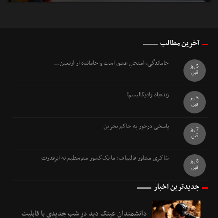
آخرین مطالب
جاماندگی، امتحانِ عشق است و جامانده از اربعین...
5 روز
قبل
زنده‌باد رادیکالیسم!
5 روز
قبل
پاسخی درخور به حاکم بحرین
7 روز
قبل
شاکری مشاور قالیباف: ما یک‌کشور متوسطیم نه ابرقدرت
8 روز
قبل
جدیدترین اخبار
دانشمندان عینک دید در شب جدیدی با قابلیت