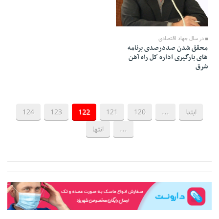
18 Farvardin 1391 - 22:57
در سال جهاد اقتصادی
محقق شدن صددرصدی برنامه
های بارگیری اداره کل راه آهن
شرق
ابتدا
...
120
121
122
123
124
...
انتها