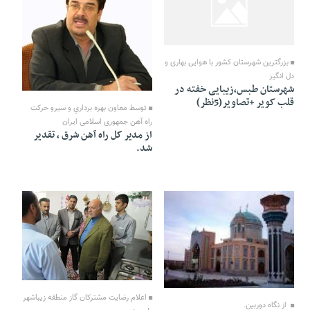
21 Farvardin 1391 - 21:57
بزرگترین شهرستان کشور با هوایی بهاری و
دل انگیز
21 Farvardin 1391 - 20:09
شهرستان طبس،زیبایی خفته در
قلب کویر +تصاویر(5نظر)
توسط معاون بهره برداري و سيرو حرکت
راه آهن جمهوری اسلامی ایران
از مدير کل راه آهن شرق ، تقدیر
شد.
21 Farvardin 1391 - 18:38
21 Farvardin 1391 - 19:02
اعلام رضايت مشتركان گاز منطقه زيباشهر
از نگاه دوربین.