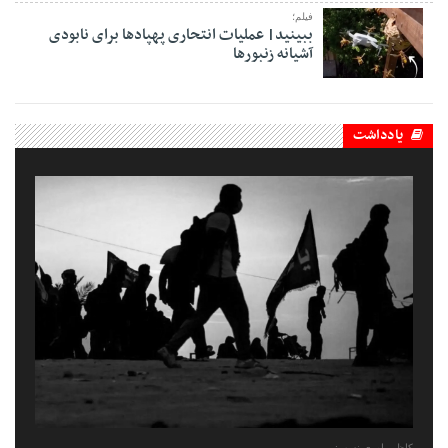
فیلم؛
ببینید| عملیات انتحاری پهپادها برای نابودی
آشیانه زنبورها
یادداشت
کاظم یاوری نسب: