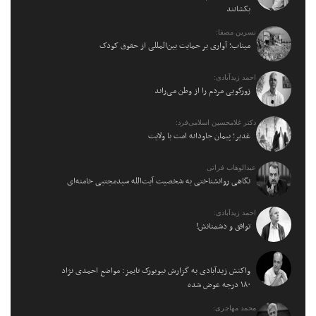
بکشانند
نسرین مصفا:
میناب؛ آواری بر حمایت بین‌المللی از حقوق کودک
احمد زیدآبادی:
زورگویی مردم را از وطن می‌راند
دکتر غلامحسین اسلامی‌فرد:
غدیر؛ پیمان جاودانه امت با ولایت
عبدالوهاب فراتی
نگاهی روانشناختی به شخصیت آیت‌الله سیدمجتبی خامنه‌ای
احمد زیدآبادی:
توافق و دشمنانش!
واکنش زیدآبادی به گزارش نیویورک تایمز: مواضع احمدی نژاد
۱۸۰ درجه عوض شده
محمد مهاجری: