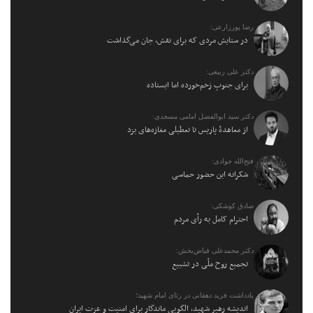
رضا پورزارعی:
در ستایش مردی که برای نقش، جان می‌گذاشت
دکتر علی ربیعی:
برای جنوبِ زخم‌خورده اما ایستاده
دکتر سید ابوالفضل امامی مسجدی:
از معاهدهٔ پاریس تا تعطیلی مغازه‌های یزد
فتح‌الله جوادی:
شکرانه این حضور حماسی
صادق کوشکی:
احترام کامل به رأی مردم
دکتر محمدعلی فیاض‌بخش:
تجمیع روح ملّی در تشییع
یادداشت فرید دهقانی در رثای امام شهید؛
اندیشه رهبر شهید، الگویی ماندگار برای امنیت و عزت ایران