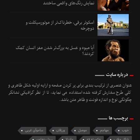
نمایش رنگ‌های واقعی ساختند
اسکوتر برقی، خطرناک‌تر از موتورسیکلت و
دوچرخه
آیا میوه و عسل به بزرگ‌تر شدن مغز انسان کمک
کردند؟
درباره سایت
عنوان عنصری از ترکیب بندی برای پر کردن صفحه و ارایه اولیه شکل ظاهری و
کلی طرح سفارش گرفته شده استفاده می نماید، تا از نظر گرافیکی نشانگر
چگونگی نوع و اندازه فونت و ظاهر متن باشد.
برچسب ها
خوب
مهاجم
موصل
ورزقان
ساموآی غربی
شاکر جلاب
«كميته x»
ماندلا
بیدل دهلوی