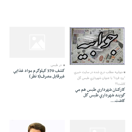
21 Farvardin 1391 - 22:08
22 Farvardin 1391 - 12:38
در طبس
كشف 370 كيلوگرم مواد غذايي
جوابيه مطلب درج شده در سايت خبري
غيرقابل مصرف(1 نظر)
"يزد فردا" با عنوان شهرداري طبس گل
كاشت!!!
كاركنان شهرداري طبس هم مي
گويند شهرداري طبس گل
كاشت...