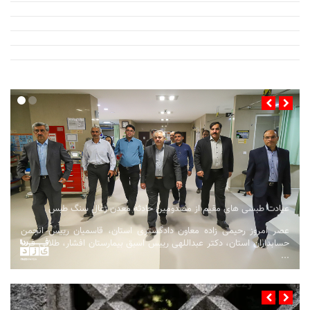
عیادت طبسی های مقیم از مصدومین حادثه معدن زغال سنگ طبس
عصر امروز رحیمی زاده معاون دادگستری استان، قاسمیان رییس انجمن
حسابداران استان، دکتر عبداللهی رییس اسبق بیمارستان افشار، طلایی فرما
...