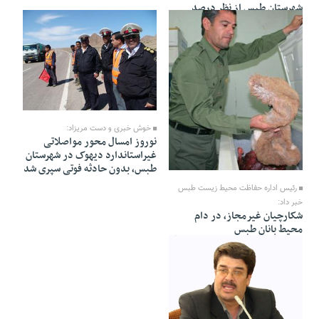
شهرستان طبس از نظر درصد
جذب اعتبارات در سطح استان
یزد پیشتاز است.
19 Farvardin 1391 - 11:17
خوش خبری و دست مریزاد:
نوروز امسال محور مواصلاتی
غیراستاندارد دیهوک در شهرستان
20 Farvardin 1391 - 10:33
طبس، بدون حادثه فوتی سپری شد
رئیس اداره حفاظت محیط زیست طبس
خبر داد:
شکارچیان غیرمجاز، در دام
محیط بانان طبس