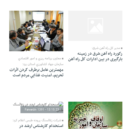
26 Farvardin 1391 - 12:30
24 Farvardin 1391 - 13:32
مدیر کل راه آهن شرق:
رکورد راه آهن شرق در زمینه
بارگیری در بین ادارات کل راه آهن
معاون برنامه ريزي و امور اقتصادي
سازمان جهاد كشاورزي استان يزد:
مهمترين عامل برطرف کردن اثرات
تحریم، امنيت غذايي مردم است
23 Farvardin 1391 - 13:15
شرکت زغالسنگ پروده طبس اعلام کرد:
استخدام کارشناس ارشد در