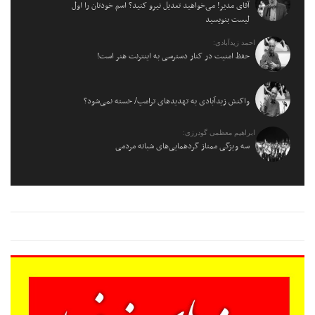
آقای مدیر! می‌خواهید تعدیل نیرو کنید؟ اسم خودتان را اول
لیست بنویسید
احمد زیدآبادی:
حفظ امنیت در کنار دسترسی به اینترنت هنر است!
واکنش زیدآبادی به تهدیدهای ترامپ/ خسته نمی‌شود؟
ابراهیم معظمی گودرزی:
سه ویژگی ممتاز گردهمایی‌های شبانه مردمی