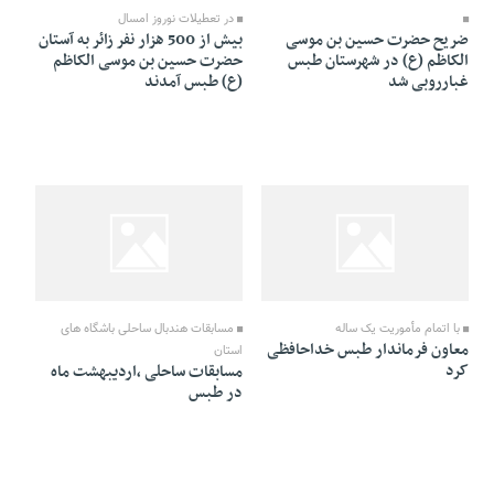
در تعطيلات نوروز امسال
ضریح حضرت حسین بن موسی
بيش از 500 هزار نفر زائر به آستان
الکاظم (ع) در شهرستان طبس
حضرت حسین بن موسی الکاظم
غبارروبی شد
(ع) طبس آمدند
26 Farvardin 1391 - 23:40
27 Farvardin 1391 - 01:10
با اتمام مأموریت یک ساله
مسابقات هندبال ساحلی باشگاه های
معاون فرماندار طبس خداحافظی
استان
کرد
مسابقات ساحلی ،اردیبهشت ماه
در طبس