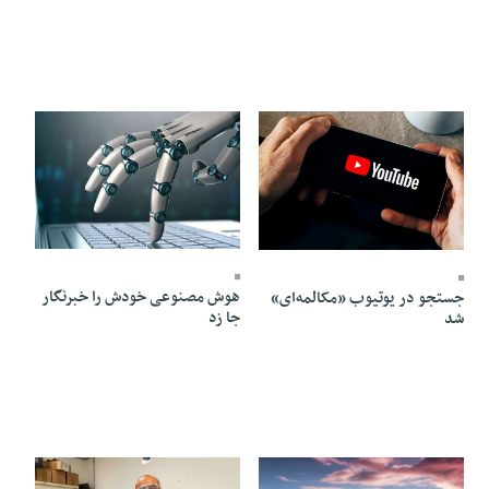
09 Ordibehesht 1405 - 08:43
11 Ordibehesht 1405 - 17:41
هوش مصنوعی خودش را خبرنگار
جستجو در یوتیوب «مکالمه‌ای»
جا زد
شد