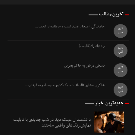
آخرین مطالب
جاماندگی، امتحانِ عشق است و جامانده از اربعین...
5 روز
قبل
زنده‌باد رادیکالیسم!
5 روز
قبل
پاسخی درخور به حاکم بحرین
7 روز
قبل
شاکری مشاور قالیباف: ما یک‌کشور متوسطیم نه ابرقدرت
8 روز
قبل
جدیدترین اخبار
دانشمندان عینک دید در شب جدیدی با قابلیت
نمایش رنگ‌های واقعی ساختند