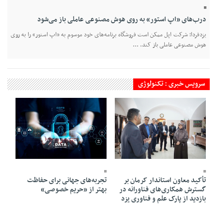
درب‌های «اپ استور» به روی هوش مصنوعی عاملی باز می‌شود
یزدفردا؛ شرکت اپل ممکن است فروشگاه برنامه‌های خود موسوم به «اپ استور» را به روی
هوش مصنوعی عاملی باز کند. ...
سرویس خبری : تکنولوژی
24 Ordibehesht 1405 - 16:20
21 Ordibehesht 1405 - 17:03
تأکید معاون استاندار کرمان بر
تجربه‌های جهانی برای حفاظت
گسترش همکاری‌های فناورانه در
بهتر از «حریم خصوصی»
بازدید از پارک علم و فناوری یزد