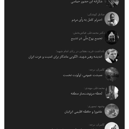
شکرانه این حضور حماسی
صادق کوشکی:
احترام کامل به رأی مردم
دکتر محمدعلی فیاض‌بخش:
تجمیع روح ملّی در تشییع
یادداشت فرید دهقانی در رثای امام شهید؛
اندیشه رهبر شهید، الگویی ماندگار برای امنیت و عزت ایران
کامران نرجه:
معیشت عمومی، اولویت نخست
محمدعلی مهتدی:
لحظه سرنوشت‌ساز منطقه
وجیهه تیموری:
عاشورا و حافظه اقلیمی ایرانیان
کامران نرجه: