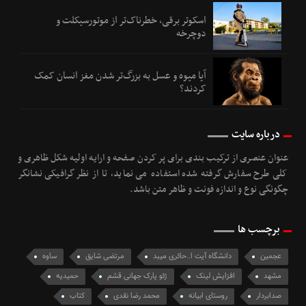
اسکوتر برقی، خطرناک‌تر از موتورسیکلت و
دوچرخه
آیا میوه و عسل به بزرگ‌تر شدن مغز انسان کمک
کردند؟
درباره سایت
عنوان عنصری از ترکیب بندی برای پر کردن صفحه و ارایه اولیه شکل ظاهری و
کلی طرح سفارش گرفته شده استفاده می نماید، تا از نظر گرافیکی نشانگر
چگونگی نوع و اندازه فونت و ظاهر متن باشد.
برچسب ها
عجمین
دانشگاه آیت ا..حائری میبد
مرتضی شایق
ساوه
مشهد
افزایش لینک
ژئو پارک جهانی قشم
حمیدیه
صدابردار
روستای ابیانه
محمد رضا نقدی
کتاب