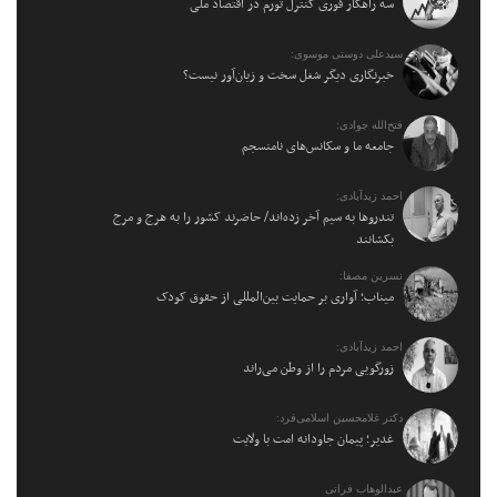
سه راهکار فوری کنترل تورم در اقتصاد ملی
سیدعلی دوستی موسوی:
خبرنگاری دیگر شغل سخت و زیان‌آور نیست؟
فتح‌الله جوادی:
جامعه ما و سکانس‌های نامنسجم
احمد زیدآبادی:
تندروها به سیم آخر زده‌اند/ حاضرند کشور را به هرج و مرج
بکشانند
نسرین مصفا:
میناب؛ آواری بر حمایت بین‌المللی از حقوق کودک
احمد زیدآبادی:
زورگویی مردم را از وطن می‌راند
دکتر غلامحسین اسلامی‌فرد:
غدیر؛ پیمان جاودانه امت با ولایت
عبدالوهاب فراتی