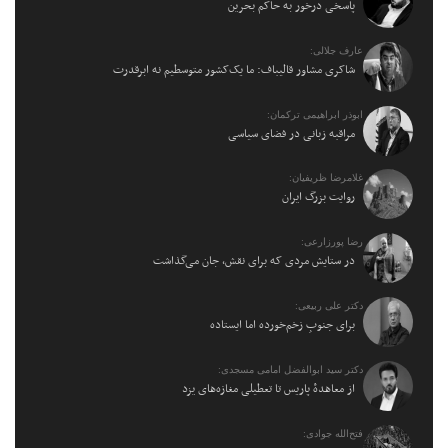
پاسخی درخور به حاکم بحرین
عارف جلالی:
شاکری مشاور قالیباف: ما یک‌کشور متوسطیم نه ابرقدرت
ابوذر ابراهیمی ترکمان:
مراقبه زبانی در فضای سیاسی
غلامرضا ظریفیان:
روایت بزرگ ایران
رضا پورزارعی:
در ستایش مردی که برای نقش، جان می‌گذاشت
دکتر علی ربیعی:
برای جنوبِ زخم‌خورده اما ایستاده
دکتر سید ابوالفضل امامی مسجدی:
از معاهدهٔ پاریس تا تعطیلی مغازه‌های یزد
فتح‌الله جوادی: