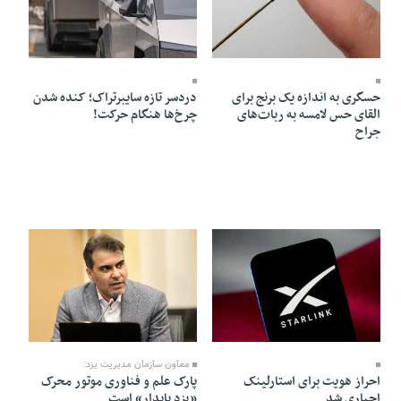
20 Ordibehesht 1405 - 15:59
20 Ordibehesht 1405 - 16:01
حسگری به اندازه یک برنج برای
دردسر تازه سایبرتراک؛ کنده شدن
القای حس لامسه به ربات‌های
چرخ‌ها هنگام حرکت!
جراح
15 Ordibehesht 1405 - 22:00
20 Ordibehesht 1405 - 15:41
معاون سازمان مدیریت یزد:
احراز هویت برای استارلینک
پارک علم و فناوری موتور محرک
اجباری شد
«یزد پایدار» است