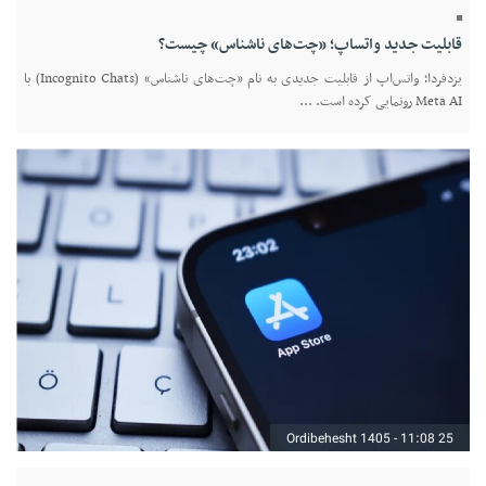
قابلیت جدید واتساپ؛ «چت‌های ناشناس» چیست؟
یزدفردا؛ واتس‌اپ از قابلیت جدیدی به نام «چت‌های ناشناس» (Incognito Chats) با
Meta AI رونمایی کرده است. ...
25 Ordibehesht 1405 - 11:08