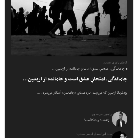
کاظم یاوری نسب:
جاماندگی، امتحانِ عشق است و جامانده از اربعین...
جاماندگی، امتحانِ عشق است و جامانده از اربعین...
یزدفردا؛ اربعین که می‌رسد، تازه معنای «جاماندن» آشکار می‌شود. ...
رامتین مرتضوی:
زنده‌باد رادیکالیسم!
سید ابوالفضل امامی میبدی: