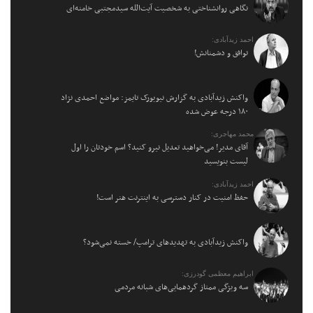
نگاهی روانشناختی به شخصیت آیت‌الله سیدمجتبی خامنه‌ای
احمد زیدآبادی:
توافق و دشمنانش!
واکنش زیدآبادی به گزارش نیویورک تایمز: مواضع احمدی نژاد
۱۸۰ درجه عوض شده
محمد مهاجری:
آقای مدیر! می‌خواهید تعدیل نیرو کنید؟ اسم خودتان را اول
لیست بنویسید
احمد زیدآبادی:
حفظ امنیت در کنار دسترسی به اینترنت هنر است!
واکنش زیدآبادی به تهدیدهای ترامپ/ خسته نمی‌شود؟
ابراهیم معظمی گودرزی:
سه ویژگی ممتاز گردهمایی‌های شبانه مردمی