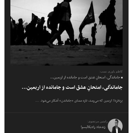
کاظم یاوری نسب:
جاماندگی، امتحانِ عشق است و جامانده از اربعین...
جاماندگی، امتحانِ عشق است و جامانده از اربعین...
یزدفردا؛ اربعین که می‌رسد، تازه معنای «جاماندن» آشکار می‌شود. ...
رامتین مرتضوی:
زنده‌باد رادیکالیسم!