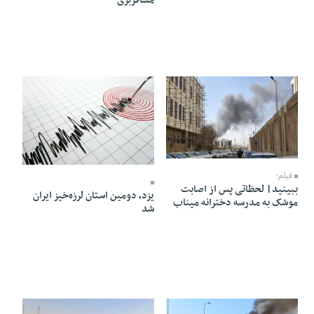
مسافربری
09 Esfand 1404 - 19:23
07 Esfand 1404 - 13:47
فیلم؛
ببینید| لحظاتی پس از اصابت
یزد، دومین استان لرزه‌خیز ایران
موشک به مدرسه دخترانه میناب
شد