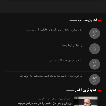
آخرین مطالب
جاماندگی، امتحانِ عشق است و جامانده از اربعین...
3 روز
قبل
زنده‌باد رادیکالیسم!
3 روز
قبل
پاسخی درخور به حاکم بحرین
5 روز
قبل
شاکری مشاور قالیباف: ما یک‌کشور متوسطیم نه ابرقدرت
6 روز
قبل
جدیدترین اخبار
مدیرکل ورزش و جوانان استان یزد:
ورزش و جوانان، همواره در نگاه رهبر شهید