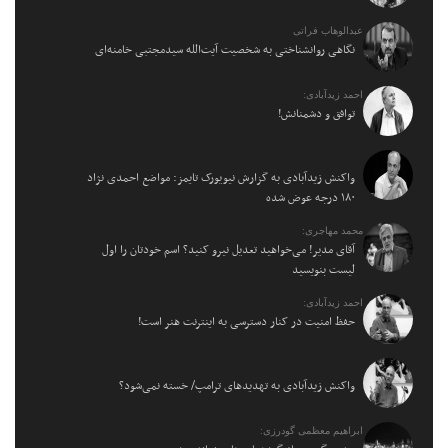
عبدالوهاب فراتی
نگاهی روانشناختی به شخصیت آیت‌الله سیدمجتبی خامنه‌ای
احمد زیدآبادی:
توافق و دشمنانش!
واکنش زیدآبادی به گزارش نیویورک تایمز: مواضع احمدی نژاد
۱۸۰ درجه عوض شده
محمد مهاجری:
آقای مدیر! می‌خواهید تعدیل نیرو کنید؟ اسم خودتان را اول
لیست بنویسید
احمد زیدآبادی:
حفظ امنیت در کنار دسترسی به اینترنت هنر است!
واکنش زیدآبادی به تهدیدهای ترامپ/ خسته نمی‌شود؟
ابراهیم معظمی گودرزی: