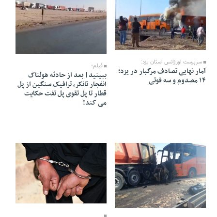
04 Esfand 1404 - 12:33
04 Esfand 1404 - 12:14
سرپرست اورژانس استان یزد:
فیلم؛
آمار نهایی تصادف مرگبار در یزد؛
ببینید| بعد از حادثه هولناک
۱۴ مصدوم و سه فوتی
انفجار تانکر، ترافیک سنگین از پل
قطار تا پل تقوی پل تفت حکایت
می کند!
03 Esfand 1404 - 13:14
04 Esfand 1404 - 12:10