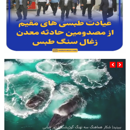
عیادت طبسی های مقیم از مصدومین حادثه معدن زغال سنگ طبس
عصر امروز رحیمی زاده معاون دادگستری استان، قاسمیان رییس انجمن
حسابداران استان، دکتر عبداللهی رییس اسبق بیمارستان افشار، طلایی فرما
...
ببینید| شکار هماهنگ سه نهنگ گوژپشت با تور حبابی