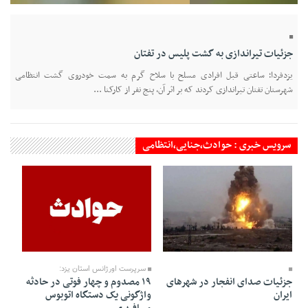
جزئیات تیراندازی به گشت پلیس در تفتان
یزدفردا؛ ساعتی قبل افرادی مسلح با سلاح گرم به سمت خودروی گشت انتظامی
شهرستان تفتان تیراندازی کردند که بر اثر آن، پنج نفر از کارکنا ...
سرویس خبری : حوادث،جنایی،انتظامی
19 Esfand 1404 - 17:02
23 Esfand 1404 - 18:44
سرپرست اورژانس استان یزد:
۱۹ مصدوم و چهار فوتی در حادثه
جزئیات صدای انفجار در شهرهای
واژگونی یک دستگاه اتوبوس
ایران