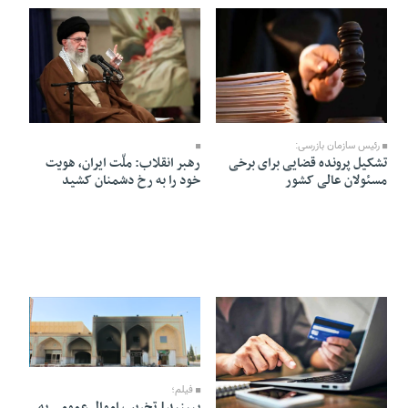
23 Dey 1404 - 06:26
23 Dey 1404 - 13:44
رئیس سازمان بازرسی:
تشکیل پرونده قضایی برای برخی
رهبر انقلاب: ملّت ایران، هویت
مسئولان عالی کشور
خود را به رخ دشمنان کشید
21 Dey 1404 - 13:59
فیلم؛
22 Dey 1404 - 09:56
ببینید| تخریب اموال عمومی به