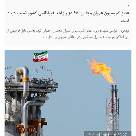
عضو کمیسیون عمران مجلس: ۶۵ هزار واحد غیرنظامی کشور آسیب دیده
است
یزدفردا؛ فرامرز شهسواری، عضو کمیسیون عمران مجلس، اظهار کرد: بخش قابل توجهی از
این اماکن مربوط به منازل مسکونی در مناطق شهری و محل ...
27 Esfand 1404 - 16:39