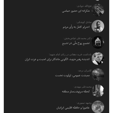
فتح‌الله جوادی:
شکرانه این حضور حماسی
صادق کوشکی:
احترام کامل به رأی مردم
دکتر محمدعلی فیاض‌بخش:
تجمیع روح ملّی در تشییع
یادداشت فرید دهقانی در رثای امام شهید؛
اندیشه رهبر شهید، الگویی ماندگار برای امنیت و عزت ایران
کامران نرجه:
معیشت عمومی، اولویت نخست
محمدعلی مهتدی:
لحظه سرنوشت‌ساز منطقه
وجیهه تیموری:
عاشورا و حافظه اقلیمی ایرانیان