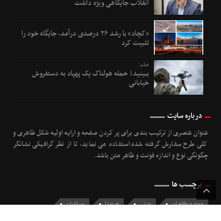
انقلاب جایگاهی ویژه داشت
«کچاد» با رشد ۲۶ درصدی درآمد، جایگاه خود را
تثبیت کرد
فیلم؛
ببینید| حمله هولناک یک پهپاد به دستفروش
خیابانی
درباره سایت
عنوان عنصری از ترکیب بندی برای پر کردن صفحه و ارایه اولیه شکل ظاهری و
کلی طرح سفارش گرفته شده استفاده می نماید، تا از نظر گرافیکی نشانگر
چگونگی نوع و اندازه فونت و ظاهر متن باشد.
برچسب ها
موزه منطقه ای
جنتی
هیوندا
صباغیان
عروس کشان
دوبلین
امکانات
پرونده