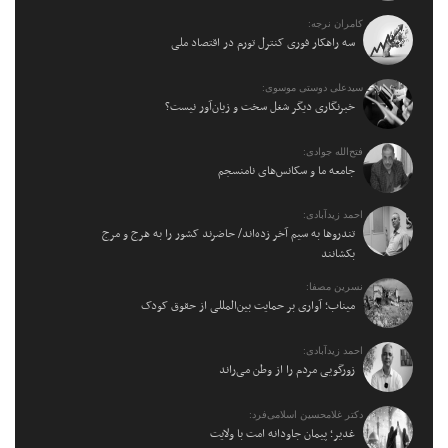
کامران نرجه:
سه راهکار فوری کنترل تورم در اقتصاد ملی
سیدعلی دوستی موسوی:
خبرنگاری دیگر شغل سخت و زیان‌آور نیست؟
فتح‌الله جوادی:
جامعه ما و سکانس‌های نامنسجم
احمد زیدآبادی:
تندروها به سیم آخر زده‌اند/ حاضرند کشور را به هرج و مرج
بکشانند
نسرین مصفا:
میناب؛ آواری بر حمایت بین‌المللی از حقوق کودک
احمد زیدآبادی:
زورگویی مردم را از وطن می‌راند
دکتر غلامحسین اسلامی‌فرد:
غدیر؛ پیمان جاودانه امت با ولایت