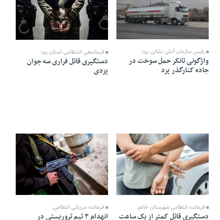
02 Bahman 1404 - 13:52
01 Bahman 1404 - 16:08
رئیس سازمان آتش نشانی یزد:
فرماندهی انتنظامی استان یزد:
واژگونی تانکر حمل سوخت در
دستگیری قاتل فراری سه جوان
جاده کنارگذر یزد
یزدی
24 Dey 1404 - 14:27
29 Dey 1404 - 13:03
فرمانده انتظامی شهرستان خاتم:
فرمانده مرزبانی انتظامی:
دستگیری قاتل کمتر از یک ساعت
انهدام ۳ تیم تروریستی در