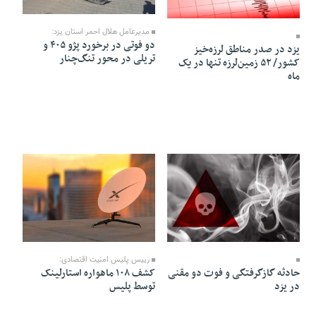
12 Bahman 1404 - 22:15
13 Bahman 1404 - 18:14
مدیرعامل هلال احمر استان یزد:
دو فوتی در برخورد پژو ۴۰۵ و
یزد در صدر مناطق لرزه‌خیز
تریلی در محور تنگ‌چنار
کشور/ ۵۲ زمین‌لرزه تنها در یک
ماه
07 Bahman 1404 - 16:55
08 Bahman 1404 - 19:23
رییس پلیس امنیت اقتصادی:
حادثه گازگرفتگی و فوت دو مقنی
کشف ۱۰۸ ماهواره استارلینک
در یزد
توسط پلیس