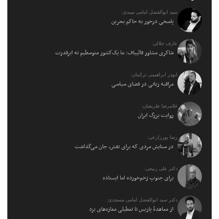
سید ابوالفضل امامی میبدی:
پاسخی درخور به حاکم بحرین
عارف جلالی:
شاکری مشاور قالیباف: ما یک‌کشور متوسطیم نه ابرقدرت
ابوذر ابراهیمی ترکمان:
مراقبه زبانی در فضای سیاسی
غلامرضا ظریفیان:
روایت بزرگ ایران
رضا پورزارعی:
در ستایش مردی که برای نقش، جان می‌گذاشت
دکتر علی ربیعی:
برای جنوبِ زخم‌خورده اما ایستاده
دکتر سید ابوالفضل امامی مسجدی:
از معاهدهٔ پاریس تا تعطیلی مغازه‌های یزد