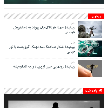
رودررو
فیلم؛
ببینید| حمله هولناک یک پهپاد به دستفروش
خیابانی
فیلم؛
ببینید| شکار هماهنگ سه نهنگ گوژپشت با تور
حبابی
فیلم؛
ببینید| رونمایی چین از پهپادی به اندازه پشه
یادداشت