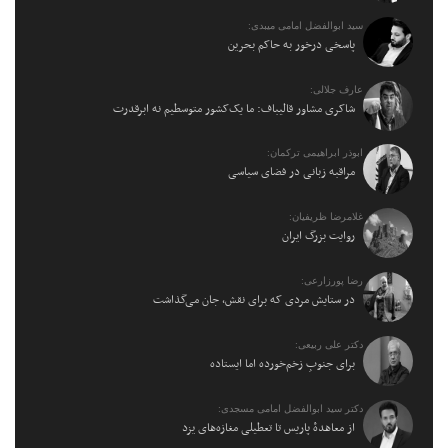
سید ابوالفضل امامی میبدی:
پاسخی درخور به حاکم بحرین
عارف جلالی:
شاکری مشاور قالیباف: ما یک‌کشور متوسطیم نه ابرقدرت
ابوذر ابراهیمی ترکمان:
مراقبه زبانی در فضای سیاسی
غلامرضا ظریفیان:
روایت بزرگ ایران
رضا پورزارعی:
در ستایش مردی که برای نقش، جان می‌گذاشت
دکتر علی ربیعی:
برای جنوبِ زخم‌خورده اما ایستاده
دکتر سید ابوالفضل امامی مسجدی:
از معاهدهٔ پاریس تا تعطیلی مغازه‌های یزد