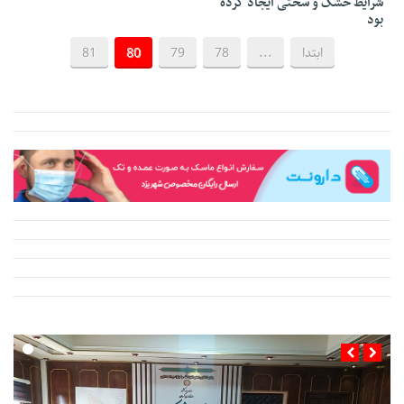
شرایط خشک و سختی ایجاد کرده
بود
ابتدا
...
78
79
80
81