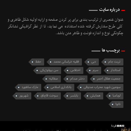
درباره سایت
عنوان عنصری از ترکیب بندی برای پر کردن صفحه و ارایه اولیه شکل ظاهری و
کلی طرح سفارش گرفته شده استفاده می نماید، تا از نظر گرافیکی نشانگر
چگونگی نوع و اندازه فونت و ظاهر متن باشد.
برچسب ها
تربت جام
دبی
فقیه خراسانی محمد
حفظ
استاندار
سرم
اختلاس
سن بیولوژیکی
جمعیت هلال احمر
دختر صدام
صفائیه
سومین شهید محراب صدوقی
بانکداری اسلامی
مارک سانفورد
لوبامبا
همایش
بابلسر
سوخت قاچاق
شهریور
نانوا