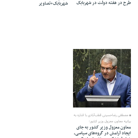
طرح در هفته دولت در شهربابک
شهربابک+تصاویر
05 Shahrivar 1402 - 17:47
مصطفی رضاحسینی قطب‌آبادی با اشاره به
بیانیه معاون معزول وزیر کشور؛
معاون معزول وزیر کشور به جای
ایجاد آرامش در گروه‌های سیاسی،