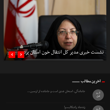
نشست خبری مدیر کل انتقال خون استان یزد
ن


آخرین مطالب
جاماندگی، امتحانِ عشق است و جامانده از اربعین...
3 روز
قبل
زنده‌باد رادیکالیسم!
3 روز