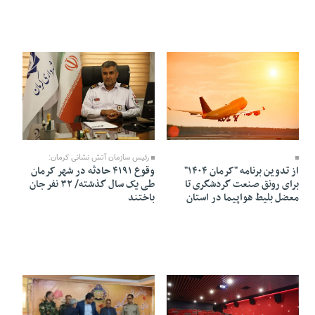
08 Mehr 1402 - 18:22
08 Mehr 1402 - 18:32
رئیس سازمان آتش نشانی کرمان:
وقوع ۴۱۹۱ حادثه در شهر کرمان
از تدوین برنامه "کرمان ۱۴۰۴"
طی یک سال گذشته/ ۳۲ نفر جان
برای رونق صنعت گردشگری تا
باختند
معضل بلیط هواپیما در استان