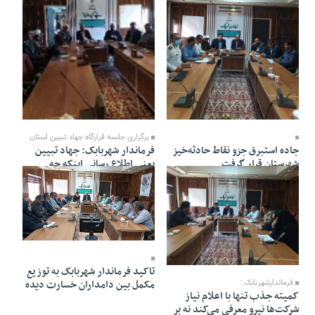
30 Shahrivar 1402 - 14:54
01 Mehr 1402 - 22:51
برگزاری جلسه قرارگاه جهاد تبیین استان
جاده استبرق جزو نقاط حادثه‌خیز
فرماندار شهربابک: جهاد تبیین
شهرستان قرار گرفت
یعنی اطلاع رسانی اینکه چه
کارهایی انجام دادیم،
30 Shahrivar 1402 - 14:46
30 Shahrivar 1402 - 14:49
تاکید فرماندار شهربابک به توزیع
مکمل بین دامداران خسارت دیده
فرماندارشهربابک :
کمیته جذب تنها با اعلام نیاز
شرکت‌ها نیرو معرفی می‌کند نه بر