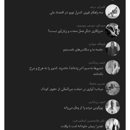
کامران نرجه:
سه راهکار فوری کنترل تورم در اقتصاد ملی
سیدعلی دوستی موسوی:
خبرنگاری دیگر شغل سخت و زیان‌آور نیست؟
فتح‌الله جوادی:
جامعه ما و سکانس‌های نامنسجم
احمد زیدآبادی:
تندروها به سیم آخر زده‌اند/ حاضرند کشور را به هرج و مرج
بکشانند
نسرین مصفا:
میناب؛ آواری بر حمایت بین‌المللی از حقوق کودک
احمد زیدآبادی:
زورگویی مردم را از وطن می‌راند
دکتر غلامحسین اسلامی‌فرد:
غدیر؛ پیمان جاودانه امت با ولایت