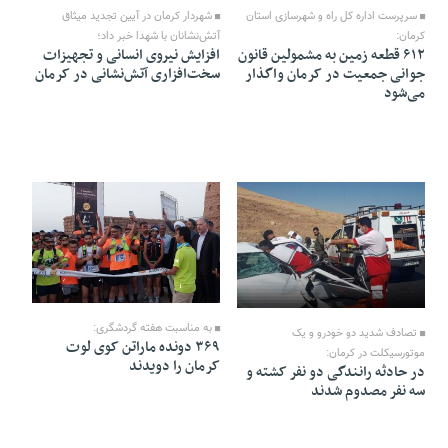
شهردار کرمان در آیین تجدید میثاق
سرپرست اداره کل راه و شهرسازی استان
آتش‌نشانان با شهدا خبر داد؛
کرمان:
افزایش نیروی انسانی و تجهیزات
۶۱۲ قطعه زمین به مشمولین قانون
سخت‌افزاری آتش‌نشانی در کرمان
جوانی جمعیت در کرمان واگذار
می‌شود
08 Mehr 1402 - 15:12
08 Mehr 1402 - 15:14
به مناسبت هفته گردشگری:
تصادف شدید دو خودرو و یک
۳۶۹ دونده ماراتن کوی لوت
موتورسیکلت در کرمان:
کرمان را دویدند
در حادثه رانندگی دو نفر کشته و
سه نفر مصدوم شدند