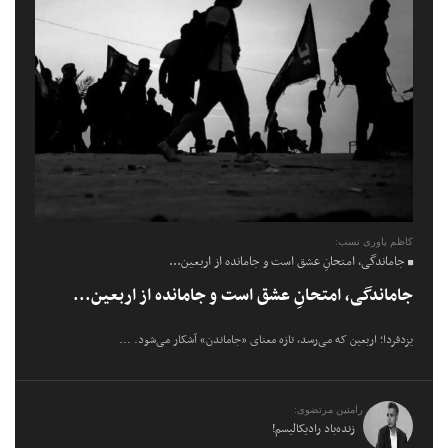
کاظم یاوری نسب:
جاماندگی، امتحانِ عشق است و جامانده از اربعین...
جاماندگی، امتحانِ عشق است و جامانده از اربعین...
یزدفردا؛ اربعین که می‌رسد، تازه معنای «جاماندن» آشکار می‌شود. ...
رامتین مرتضوی:
زنده‌باد رادیکالیسم!