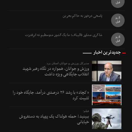
قبل
پاسخی درخور به حاکم بحرین
5 روز
قبل
شاکری مشاور قالیباف: ما یک‌کشور متوسطیم نه ابرقدرت
6 روز
قبل
جدیدترین اخبار
مدیرکل ورزش و جوانان استان یزد:
ورزش و جوانان، همواره در نگاه رهبر شهید
انقلاب جایگاهی ویژه داشت
«کچاد» با رشد ۲۶ درصدی درآمد، جایگاه خود را
تثبیت کرد
فیلم؛
ببینید| حمله هولناک یک پهپاد به دستفروش
خیابانی