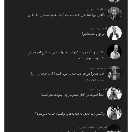
عبدالوهاب فراتی
نگاهی روانشناختی به شخصیت آیت‌الله سیدمجتبی خامنه‌ای
احمد زیدآبادی:
توافق و دشمنانش!
واکنش زیدآبادی به گزارش نیویورک تایمز: مواضع احمدی نژاد
۱۸۰ درجه عوض شده
محمد مهاجری:
آقای مدیر! می‌خواهید تعدیل نیرو کنید؟ اسم خودتان را اول
لیست بنویسید
احمد زیدآبادی:
حفظ امنیت در کنار دسترسی به اینترنت هنر است!
واکنش زیدآبادی به تهدیدهای ترامپ/ خسته نمی‌شود؟
ابراهیم معظمی گودرزی: