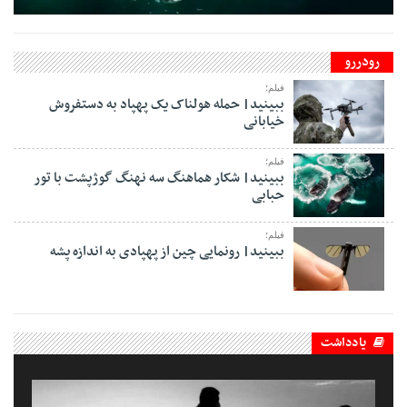
رودررو
فیلم؛
ببینید| حمله هولناک یک پهپاد به دستفروش
خیابانی
فیلم؛
ببینید| شکار هماهنگ سه نهنگ گوژپشت با تور
حبابی
فیلم؛
ببینید| رونمایی چین از پهپادی به اندازه پشه
یادداشت