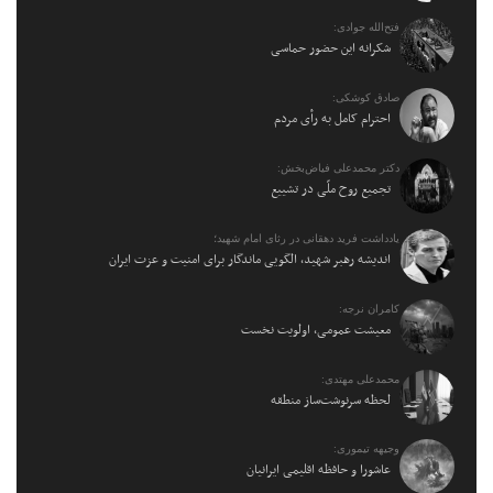
فتح‌الله جوادی:
شکرانه این حضور حماسی
صادق کوشکی:
احترام کامل به رأی مردم
دکتر محمدعلی فیاض‌بخش:
تجمیع روح ملّی در تشییع
یادداشت فرید دهقانی در رثای امام شهید؛
اندیشه رهبر شهید، الگویی ماندگار برای امنیت و عزت ایران
کامران نرجه:
معیشت عمومی، اولویت نخست
محمدعلی مهتدی:
لحظه سرنوشت‌ساز منطقه
وجیهه تیموری:
عاشورا و حافظه اقلیمی ایرانیان