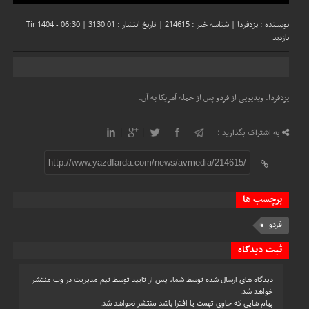
نویسنده : یزدفردا
|
شناسه خبر : 214615
|
تاریخ انتشار : 01 Tir 1404 - 06:30
3130
|
بازدید
یزدفردا: ویدیویی از فردو پس از حمله آمریکا به آن.
به اشتراک بگذارید :
http://www.yazdfarda.com/news/avmedia/214615/
برچسب ها
فردو
ثبت دیدگاه
دیدگاه های ارسال شده توسط شما، پس از تایید توسط تیم مدیریت در وب منتشر
خواهد شد.
پیام هایی که حاوی تهمت یا افترا باشد منتشر نخواهد شد.