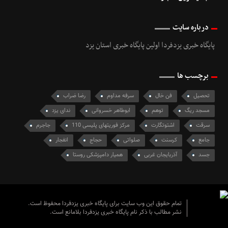
درباره سایت
پایگاه خبری یزدفردا اولین پایگاه خبری استان یزد
برچسب ها
تحصیل
فن خال
سرفه مداوم
رضا ضراب
مسجد ریگ
توهم
ابوطاهر خسروانی
ندای یزد
سرقت
اشتوتگارت
مرکز فوریت­های پلیسی 110
جاجرم
جامع
کرسنت
صلواتی
حجاج
انفجار
جسد
آذربایجان غربی
همیار دامپزشکی روستا
تمام حقوق این وب سایت برای پایگاه خبری یزدفردا محفوظ است.
نشر مطالب با ذکر نام پایگاه خبری یزدفردا بلامانع است.