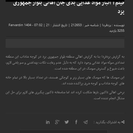
فیلم| انبار مواد غذایی بلای جان اهالی بلوار جمهوری
یزد
نویسنده : یزدفردا
|
شناسه خبر : 212653
|
تاریخ انتشار : 21 Farvardin 1404 - 07:02
|
3255 بازدید
به گزارش یزدفردا بنا به گزارش اهالی منطقه بلوار جمهوری یزد در کوچه شاداب این منطقه
تعدادی سوله مواد غذایی وجود دارد که به دلیل عدم رعایت نکات بهداشتی و سم پاشی لازم،
باعث شیوع و گسترش سوسک در این منطقه شده است.
این سوسک ها که سوسک های بسیار ریز و کوچکی هستند، در تعداد بسیار بالا در تمام خانه
های کوچه شاداب و کوچه شرق پراکنده شده اند.
برخی اهالی تاکنون بارها شکایت کرده اند اما متاسفانه تاکنون پیگیری های لازم برای حل این
مشکل انجام نشده است.
به اشتراک بگذارید :