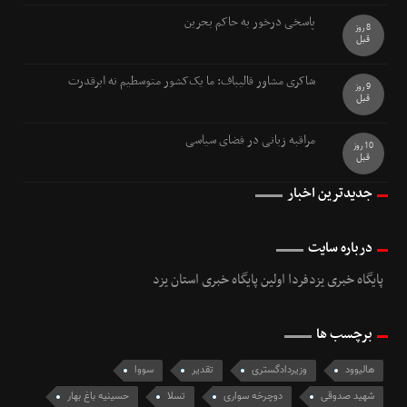
پاسخی درخور به حاکم بحرین
8 روز
قبل
شاکری مشاور قالیباف: ما یک‌کشور متوسطیم نه ابرقدرت
9 روز
قبل
مراقبه زبانی در فضای سیاسی
10 روز
قبل
جدیدترین اخبار
درباره سایت
پایگاه خبری یزدفردا اولین پایگاه خبری استان یزد
برچسب ها
هالیوود
وزیردادگستری
تقدیر
سووا
شهید صدوقی
دوچرخه سواری
تسلا
حسینیه باغ بهار