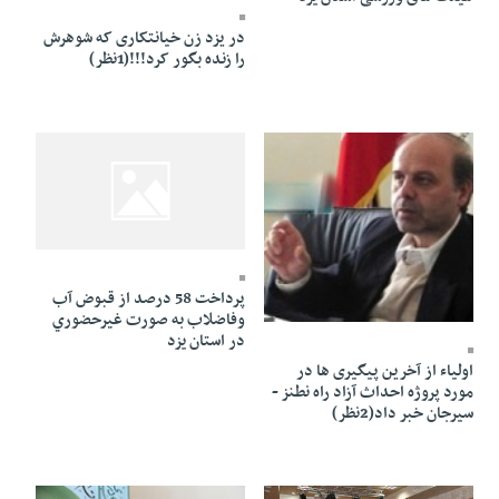
در یزد زن خیانتکاری که شوهرش
را زنده بگور کرد!!!(1نظر)
25 Ordibehesht 1391 - 17:43
پرداخت 58 درصد از قبوض آب
25 Ordibehesht 1391 - 17:47
وفاضلاب به صورت غيرحضوري
در استان يزد
اولیاء از آخرین پیگیری ها در
مورد پروژه احداث آزاد راه نطنز -
سیرجان خبر داد(2نظر)