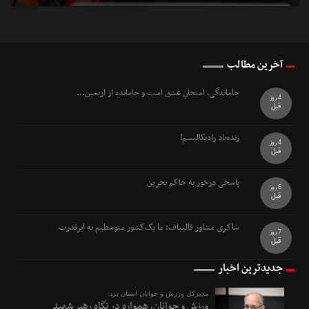
آخرین مطالب
جاماندگی، امتحانِ عشق است و جامانده از اربعین...
4 روز
قبل
زنده‌باد رادیکالیسم!
4 روز
قبل
پاسخی درخور به حاکم بحرین
6 روز
قبل
شاکری مشاور قالیباف: ما یک‌کشور متوسطیم نه ابرقدرت
7 روز
قبل
جدیدترین اخبار
مدیرکل ورزش و جوانان استان یزد:
ورزش و جوانان، همواره در نگاه رهبر شهید