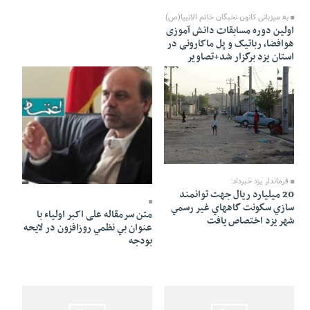
به میزبانی کانون نخبگان خاتم الانبیا(ص)
اولین دوره مسابقات دانش آموزی
هوافضا، رباتیک و پل ماکارونی در
استان یزد برگزار شد+تصاویر
25 Ordibehesht 1391 - 17:00
25 Ordibehesht 1391 - 16:45
فرماندار يزد خبرداد:
20 ميليارد ريال جهت توانمند
سازي سكونت گاههاي غير رسمي
متن سرمقاله علی اکبر اولیاء با
شهر يزد اختصاص يافت
عنوان بي نظمي روزافزون در لايحه
بودجه