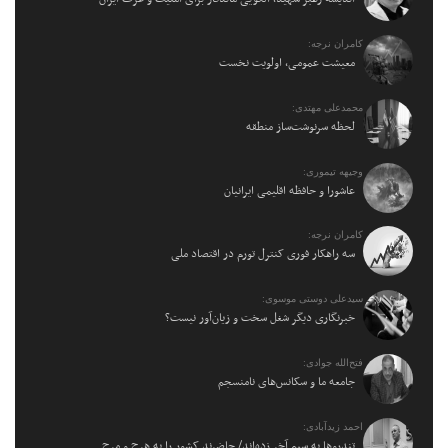
کامران نرجه:
معیشت عمومی، اولویت نخست
محمدعلی مهتدی:
لحظه سرنوشت‌ساز منطقه
وجیهه تیموری:
عاشورا و حافظه اقلیمی ایرانیان
کامران نرجه:
سه راهکار فوری کنترل تورم در اقتصاد ملی
سیدعلی دوستی موسوی:
خبرنگاری دیگر شغل سخت و زیان‌آور نیست؟
فتح‌الله جوادی:
جامعه ما و سکانس‌های نامنسجم
احمد زیدآبادی:
تندروها به سیم آخر زده‌اند/ حاضرند کشور را به هرج و مرج