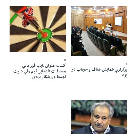
25 Ordibehesht 1391 - 02:53
25 Ordibehesht 1391 - 02:53
كسب عنوان نايب قهرماني
برگزاري همايش عفاف و حجاب در
مسابقات انتخابي تيم ملي دارت
يزد
توسط ورزشكار يزدي