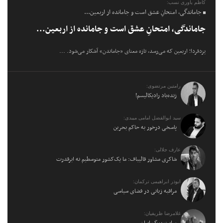
کاظم یاوری نسب:
جاماندگی، امتحانِ عشق است و جامانده از اربعین...
جاماندگی، امتحانِ عشق است و جامانده از اربعین...
یزدفردا؛ اربعین که می‌رسد، تازه معنای «جاماندن» آشکار می‌شود. ...
رامتین مرتضوی:
زنده‌باد رادیکالیسم!
سید ابوالفضل امامی میبدی:
پاسخی درخور به حاکم بحرین
عارف جلالی:
شاکری مشاور قالیباف: ما یک‌کشور متوسطیم نه ابرقدرت
ابوذر ابراهیمی ترکمان:
مراقبه زبانی در فضای سیاسی
غلامرضا ظریفیان:
روایت بزرگ ایران