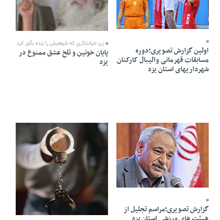
25 Ordibehesht 1391 - 18:07
25 Ordibehesht 1391 - 17:54
زن خیانتکاری که شوهرش را زنده بگور کرد
اولین گزارش تصویری؛دوره
پایان خونین و تلخ عشق ممنوع در
مسابقات قهرمانی والیبال کارکنان
یزد
شهرداریهای استان یزد
25 Ordibehesht 1391 - 17:52
گزارش تصویری؛مراسم تجلیل از
25 Ordibehesht 1391 - 17:49
هیئت های ورزشی استان يزد