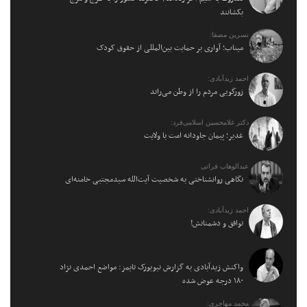
بکشانند
نسرین مصفا:
میناب؛ آواری بر حمایت بین‌المللی از حقوق کودک
احمد زیدآبادی:
زورگویی مردم را از وطن می‌راند
دکتر غلامحسین اسلامی‌فرد:
غدیر؛ پیمان جاودانه امت با ولایت
عبدالوهاب فراتی
نگاهی روانشناختی به شخصیت آیت‌الله سیدمجتبی خامنه‌ای
احمد زیدآبادی:
توافق و دشمنانش!
واکنش زیدآبادی به گزارش نیویورک تایمز: مواضع احمدی نژاد
۱۸۰ درجه عوض شده
محمد مهاجری: