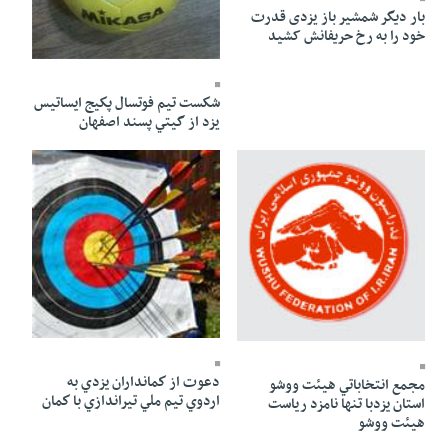
بار دیگر شمشیر باز یزدی قدرت
خود را به رخ حریفانش کشید
25 Ordibehesht 1391 - 02:54
شكست تيم فوتسال پكيج ايساتيس
یزد از گيتي پسند اصفهان
25 Ordibehesht 1391 - 02:53
25 Ordibehesht 1391 - 02:53
دعوت از كمانداران يزدي به
مجمع انتخاباتي هيئت ووشو
اردوي تيم ملي تيراندازي با كمان
استان يزدبا تنها نامزد رياست
هيئت ووشو