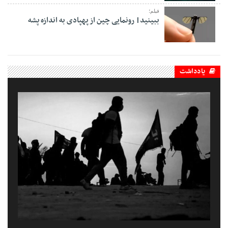
فیلم؛
ببینید| رونمایی چین از پهپادی به اندازه پشه
یادداشت