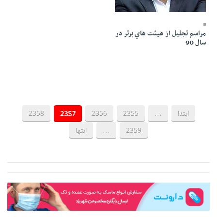
25 Ordibehesht 1391 - 02:52
مراسم تجليل از هيئت هاي برتر در
سال 90
ابتدا
...
2355
2356
2357
2358
2359
...
انتها