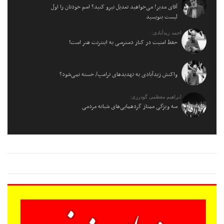
آقای مدیر! می‌خواهید تعدیل نیرو کنید؟ اسم خودتان را اول
لیست بنویسید
احمد زیدآبادی:
حفظ امنیت در کنار دسترسی به اینترنت هنر است!
واکنش زیدآبادی به تهدیدهای ترامپ/ خسته نمی‌شود؟
ابراهیم معظمی گودرزی:
سه ویژگی ممتاز گردهمایی‌های شبانه مردمی