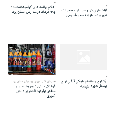
اعلام برنامه های گرامیداشت 14
آزاد سازي در مسير بلوار صحرا در
و15 خرداد درمدارس استان یزد
شهر یزد با هزینه سه میلیاردی
25 Ordibehesht 1391 - 17:30
25 Ordibehesht 1391 - 17:29
برگزاري مسابقه پيامكي قرآني براي
دراتاق فکر آموزش وپرورش استان یزد
پرسنل شهرداري يزد
فرهنگ سازی درمورد تصاویر
منقش برلوازم التحریر دانش
آموزی