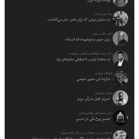
رضا پورزارعی:
در ستایش مردی که برای نقش، جان می‌گذاشت
دکتر علی ربیعی:
برای جنوبِ زخم‌خورده اما ایستاده
دکتر سید ابوالفضل امامی مسجدی:
از معاهدهٔ پاریس تا تعطیلی مغازه‌های یزد
فتح‌الله جوادی:
شکرانه این حضور حماسی
صادق کوشکی:
احترام کامل به رأی مردم
دکتر محمدعلی فیاض‌بخش:
تجمیع روح ملّی در تشییع
یادداشت فرید دهقانی در رثای امام شهید؛
اندیشه رهبر شهید، الگویی ماندگار برای امنیت و عزت ایران