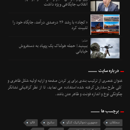
انقلاب جایگاهی ویژه داشت
«کچاد» با رشد ۲۶ درصدی درآمد، جایگاه خود را
تثبیت کرد
فیلم؛
ببینید| حمله هولناک یک پهپاد به دستفروش
خیابانی
درباره سایت
عنوان عنصری از ترکیب بندی برای پر کردن صفحه و ارایه اولیه شکل ظاهری و
کلی طرح سفارش گرفته شده استفاده می نماید، تا از نظر گرافیکی نشانگر
چگونگی نوع و اندازه فونت و ظاهر متن باشد.
برچسب ها
سملقان
جمهوری دموکراتیک کنگو
سانیج
فالو