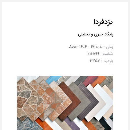
یزدفردا
پایگاه خبری و تحلیلی
زمان :
10 Azar 1404 - 17:10
شناسه :
216599
بازدید :
3353