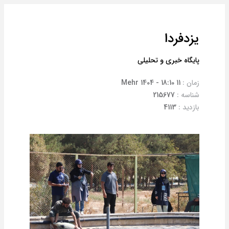
یزدفردا
پایگاه خبری و تحلیلی
زمان :
11 Mehr 1404 - 18:10
شناسه :
215677
بازدید :
4113