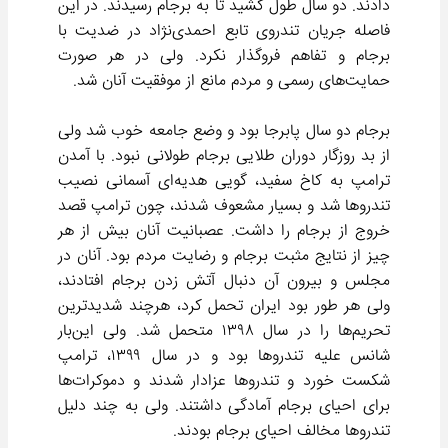
دادند. دو سال طول کشید تا به برجام رسیدند. در این
فاصله جریان تندروی تابع احمدی‌نژاد در ضدیت با
برجام و تفاهم فروگذار نکرد. ولی در هر صورت
حمایت‌های رسمی و مردم مانع از موفقیت آنان شد.
برجام دو سال پابرجا بود و وضع جامعه خوب شد ولی
از بد روزگار دوران طلایی برجام طولانی نبود. با آمدن
ترامپ به کاخ سفید، گویی هدیه‌ای آسمانی نصیب
تندروها شد و بسیار مشعوف شدند، چون ترامپ قصد
خروج از برجام را داشت. عصبانیت آنان بیش از هر
چیز از نتایج مثبت برجام و رضایت مردم بود. آنان در
مجلس و بیرون آن دنبال آتش زدن برجام افتادند،
ولی هر طور بود ایران تحمل کرد، هرچند شدیدترین
تحریم‌ها را در سال ۱۳۹۸ متحمل شد. ولی این‌بار
شانس علیه تندروها بود و در سال ۱۳۹۹، ترامپ
شکست خورد و تندروها عزادار شدند و دموکرات‌ها
برای احیای برجام آمادگی داشتند. ولی به چند دلیل
تندروها مخالف احیای برجام بودند.