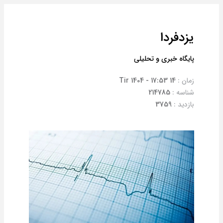
یزدفردا
پایگاه خبری و تحلیلی
زمان :
14 Tir 1404 - 17:53
شناسه :
214785
بازدید :
3759