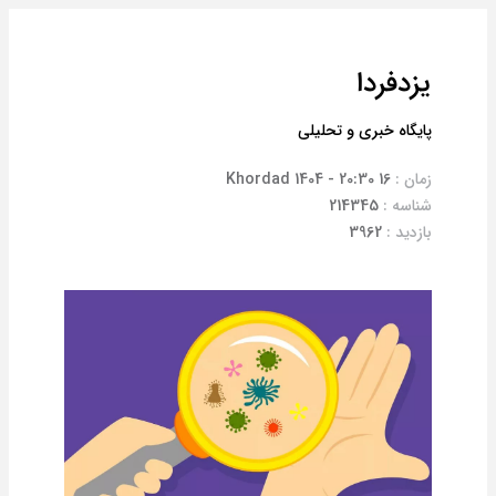
یزدفردا
پایگاه خبری و تحلیلی
زمان :
16 Khordad 1404 - 20:30
شناسه :
214345
بازدید :
3962