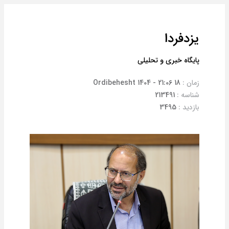
یزدفردا
پایگاه خبری و تحلیلی
زمان :
18 Ordibehesht 1404 - 21:06
شناسه :
213491
بازدید :
3495