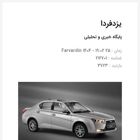
یزدفردا
پایگاه خبری و تحلیلی
زمان :
25 Farvardin 1404 - 19:02
شناسه :
212701
بازدید :
3723