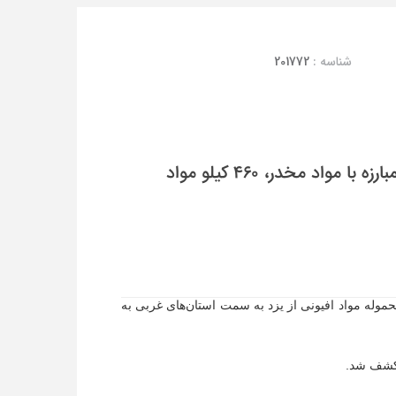
شناسه :
201772
یزدفردا: فرمانده نیروی انتظامی استان یزد: در عملیات نیرو‌های مبارزه با مواد مخدر، ۴۶۰ کیلو مواد
محموله مواد افیونی از یزد به سمت استان‌های غربی به
 کشف شد.