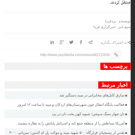
منتقل کردند.
نویسنده : یزدفردا
منبع خبر : خبرگزاری فردا
به اشتراک بگذارید :
http://www.yazdfarda.com/news/af/221406/
برچسب ها
اخبار مرتبط
سارق کابل‌های مخابراتی در میبد دستگیر شد
فعالیت پایگاه انتقال خون شهرستان‌های اردکان و میبد تا ساعت ۱۲ امروز
نان چهار سنگ ندوشن؛ شیوه‌ کهن پخت نان در یزد
آمریکا بساطش را از منطقه جمع کند و اسرائیل پایانش را به نظاره بنشیند
تقدیر از بسیجیان قرارگاه ۵۰۰ شهید میبد و موکب یل ام البنین؛ میزبانی ۳۰۰۰