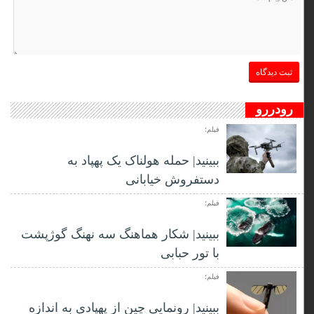
رودررو
فیلم؛
ببینید| حمله هولناک یک پهپاد به
دستفروش خیابانی
فیلم؛
ببینید| شکار هماهنگ سه نهنگ گوژپشت
با تور حبابی
فیلم؛
ببینید| رونمایی چین از پهپادی به اندازه