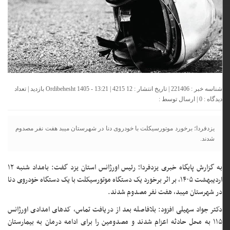
شناسه خبر : 221406 | تاریخ انتشار : 12 Ordibehesht 1405 - 13:21 | 4215 بازدید | تعداد
دیدگاه :
0
| ارسال توسط :
یزدفردا؛ برخورد موتورسیکلت با خودروی دنا در شهرستان میبد هفت نفر مصدوم
شدند.
به گزارش پایگاه خبری یزدفردا؛ رئیس اورژانس استان یزد گفت: بامداد شنبه ۱۲
اردیبهشت ۱۴۰۵، بر اثر برخورد یک دستگاه موتورسیکلت با یک دستگاه خودروی دنا
در شهرستان میبد، هفت نفر مصدوم شدند.
دکتر جواد سهیلی افزود: بلافاصله بعد از دریافت تماس، کد‌های امدادی اورژانس
۱۱۵ به محل حادثه اعزام شدند و مصدومین را برای ادامه درمان به بیمارستان