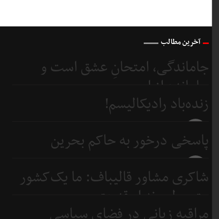
آخرین مطالب
جاماندگی، امتحانِ عشق است و
جامانده از اربعین...
زنده‌باد رادیکالیسم!
4 روز
قبل
4 روز
پاسخی درخور به حاکم بحرین
قبل
6 روز
شاکری مشاور قالیباف: ما یک‌کشور
قبل
متوسطیم نه ابرقدرت
مراقبه زبانی در فضای سیاسی
7 روز