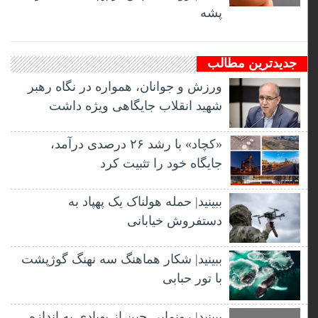
پشه
جدیدترین مطالب
ورزش و جوانان، همواره در نگاه رهبر
شهید انقلاب جایگاهی ویژه داشت
«کچاد» با رشد ۲۶ درصدی درآمد،
جایگاه خود را تثبیت کرد
ببینید| حمله هولناک یک پهپاد به
دستفروش خیابانی
ببینید| شکار هماهنگ سه نهنگ گوژپشت
با تور حبابی
ببینید| رونمایی چین از پهپادی به اندازه