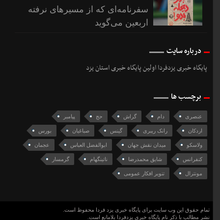
سفرنامه‌ای که از مسیرهای نرفته
اربعین می‌گوید
درباره سایت
پایگاه خبری یزدفردا اولین پایگاه خبری استان یزد
برچسب ها
عنصری
دام
گراش
حج
پیامبر
اردکان
رانک ریبری
گینس
صباغیان
بورس
ولاسکو
میدان نقش جهان
ابوالفضل العباس
عجمان
کنفرانس
شایق محمدرضا
ناتینگهام
گرمسار
مونترال
تنویر افکار عمومی
تمام حقوق این وب سایت برای پایگاه خبری یزد فردا محفوظ است.
نشر مطالب با ذکر نام پایگاه خبری یزدفردا بلامانع است.