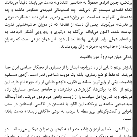
برعکس، چنین افرادی معمولاً به «دانشی انتقادی» دست می‌یابند؛ دقیقاً می‌دانند
کدام نقطه‌ی سیستم کار نمی‌کند، چه تصمیماتی نتیجه‌ی معکوس داشته و چه
وعده‌هایی ناتمام مانده است. در روان‌شناسی رهبری به این پدیده «نظارت درونی
بر قدرت» می‌گویند؛ یعنی آن دسته از نقدها که در دوران حاشیه‌نشینیِ قدرت
انباشته شده، اکنون می‌تواند بی‌آنکه به درگیری و رویارویی آشکار انجامد، به
برنامه‌ای عملی برای بازآرایی نهادها تبدیل شود. این همان مزیتی است که رهبرانِ
رسیده از «حاشیه» به «مرکز» از آن بهره‌مندند.
زندگی میان مردم و آزمون واقعیت
پادزهر توهم دانایی از راه دورآنچه ایشان را از بسیاری از نخبگان سیاسی ایران جدا
می‌کند، نه فقط تواضع رفتاری، بلکه یک مزیت شناختی نادر است: آزمون مستقیم
واقعیت. یکی از رایج‌ترین خطاهای فکری، «توهم دانایی از راه دور» نام دارد. این
توهم از اتکا به بولتن‌ها، گزارش‌های فیلترشده و حلقه‌ی بسته‌ی مشاوران زاده
می‌شود و به تدریج اهل سیاست را از زیستِ واقعی مردم دور می‌کند. اما آیت‌الله
سیدمجتبی خامنه‌ای برخلاف این الگو، با نشستن در تاکسی، ایستادن در صف
نانوایی و گفت‌وگوهای بی‌واسطه با مردم، به نوعی «آگاهی زیسته» دست یافته
است.
این آگاهی، خطای آزمون واقعیت را به کمترین میزان ممکن می‌رساند. در
روان‌شناسی تصمیم‌گیری سیاسی، کسانی که به داده‌های دستِ اول و بی‌واسطه