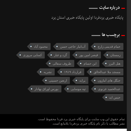
درباره سایت
پایگاه خبری یزدفردا اولین پایگاه خبری استان یزد
برچسب ها
حمام قدیمی زارچ
آب‌انبار حاجی حسن
محمود آباد
زمستان
قیصر امین پور
گرد و غبار
کسایی مروزی
هتل البرز
ابن حسام
ظروف سفالی
مسجد ملا عبدالخالق
قرارداد ١٩١٩
نشریه
جنگل های آمازون
پراید
اربعین حسینی
عبدالحمید غزنوی
تپه موسایی
بورس اوراق بهادار
حبس ابد
تمام حقوق این وب سایت برای پایگاه خبری یزد فردا محفوظ است.
نشر مطالب با ذکر نام پایگاه خبری یزدفردا بلامانع است.