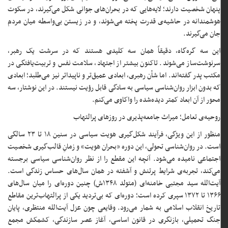
پنهان شخصیت دارند؛ لایه‌هایی که در بحران‌های جوانی شکل می‌گیرند، در سکوت
هوشمندانه در حاشیه‌ی قدرت پخته می‌شوند، و در زیستن بی‌واسطه میان مردم
جان می‌گیرند.
این سه گره‌گاه، دقیقاً همان سه کلیدی هستند که در سرشت یک رهبر،
سرنوشت‌ساز می‌شوند. تاکنون بیشتر از اجتهاد، سلامت نفس و تربیت‌یافتگی در
مکتب پدر گفته‌اند. اما شأن رهبری، ابعادی عمیق‌تر و ناپیداتر نیز می‌طلبد؛ ابعادی
که بدون ابزار روان‌شناسی سیاسی به سادگی قابل رؤیت نیستند. در این نوشتار، سه
محور از آن ابعاد کمتر دیده‌شده را واکاوی می‌کنم.
روحیه‌ی تعامل؛ میراث جامعه‌پذیری در روزهای پرالتهاب
منظور از این ویژگی، فرآیند شکل‌گیری هویت سیاسی در سنین ۱۸ تا ۲۳ سالگی
است. در روان‌شناسی تحولی، این دوره «بحران هویت» و زمانِ قالب‌گیری شخصیت
اجتماعی نامیده می‌شود. آنچه این مقطع را از نظر روان‌شناسی سیاسی برجسته
می‌کند، تجربه‌ی شرایط پرتنش و آشفته در همان سال‌های حساس زندگی است.
آیت‌الله سید مجتبی خامنه‌ای (متولد ۱۳۴۸ش) چنین دوره‌ای را میان سال‌های
۱۳۶۶ تا ۱۳۷۲ سپری کرده است؛ دوره‌ای که بی‌تردید یکی از پرالتهاب‌ترین مقاطع
تاریخ انقلاب اسلامی به شمار می‌رود. وقایعی چون عزل آیت‌الله منتظری، پایان
جنگ تحمیلی، بازنگری در قانون اساسی، آغاز عصر سازندگی، کشمکش مجمع