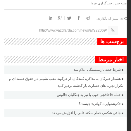
منبع خبر : خبرگزاری فردا
به اشتراک بگذارید :
http://www.yazdfarda.com/news/af/222069/
برچسب ها
اخبار مرتبط
شرط جدید بازنشستگی اعلام شد
هشدار خبرگان به مذاکره کنندگان: از هرگونه عقب نشینی در حقوق هسته ای و
تکرار تجربه های خسارت بار گذشته پرهیز کنید
حمله قاچاقچی چوب با تبر به جنگلبان چالوس
«کم‌شنوایی ناگهانی» چیست؟
چاقی شکمی خطر سکته قلبی را افزایش می‌دهد