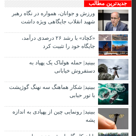
جدیدترین مطالب
ورزش و جوانان، همواره در نگاه رهبر
شهید انقلاب جایگاهی ویژه داشت
«کچاد» با رشد ۲۶ درصدی درآمد،
جایگاه خود را تثبیت کرد
ببینید| حمله هولناک یک پهپاد به
دستفروش خیابانی
ببینید| شکار هماهنگ سه نهنگ گوژپشت
با تور حبابی
ببینید| رونمایی چین از پهپادی به اندازه
پشه