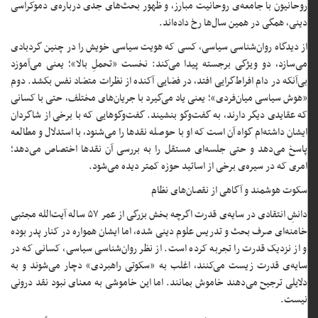
روحانیون با جامعه‌ی روحانیت مبارز، و ظهور بحث‌های جدی درباره‌ی دموکراسی
دینی، همگی در همین سال‌ها رخ داده‌اند.
از دیدگاه روان‌شناسی سیاسی، کسی که هویت سیاسی خویش را در چنین گردبادی
می‌سازد، دو ویژگی برجسته پیدا می‌کند: نخست «تحملِ بالا»؛ یعنی می‌آموزد
بی‌آنکه در دام افراط‌گرایی افتد، در فضایی آکنده از نظرات متضاد نفس بکشد. دوم
«هوش سیاسی میان‌فردی»؛ یعنی یاد می‌گیرد با جریان‌های مختلف، حتی با کسانی
که عقایدی دیگر دارند، به گفت‌وگو بنشیند. گفت‌وگوهایی که با برخی از شاگردان
ایشان داشته‌ام گواه آن است که او با حوصله نقدها را می‌شنود، با استدلال و مطالعه
پاسخ می‌دهد و حتی جلسه‌ای مستقل را به بررسی آن نقدها اختصاص می‌دهد؛
امری که در سیره‌ی برخی از اساتید حوزه کمتر دیده می‌شود.
سکوت هوشمند و آگاهی از نقصان‌های نظام
دانشِ انتقادی در سایه‌ی قدرت اگرچه بخش بزرگی از عمر ۵۷‌ ساله‌ آیت‌الله مجتبی
خامنه‌ای صرف بحث و تدریس علوم دینی شده، اما ایشان همواره در کنار پدر بوده
و از نزدیک قدرت را تجربه کرده است. از نظر روان‌شناسی سیاسی، کسانی که در
سایه‌ی قدرت زیست می‌کنند، اغلب به «سکوتی راهبردی» دچار می‌شوند و به
دلایلی ترجیح می‌دهند خاموش بمانند. اما این خاموشی به معنای نبود نقد درونی
نیست.