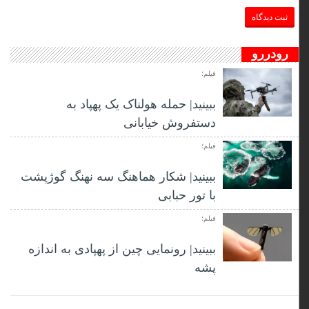
رودررو
فیلم؛
ببینید| حمله هولناک یک پهپاد به
دستفروش خیابانی
فیلم؛
ببینید| شکار هماهنگ سه نهنگ گوژپشت
با تور حبابی
فیلم؛
ببینید| رونمایی چین از پهپادی به اندازه
پشه