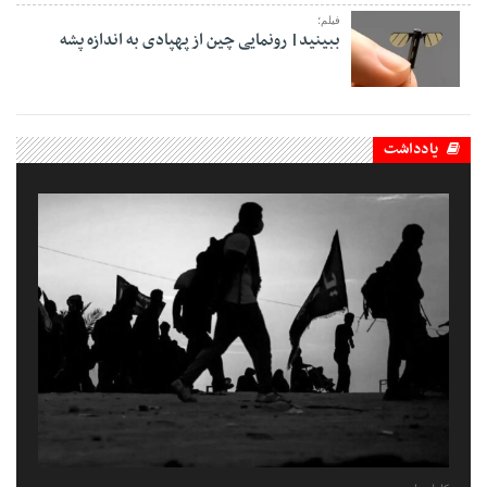
فیلم؛
ببینید| رونمایی چین از پهپادی به اندازه پشه
یادداشت