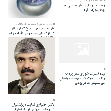
تقدیرنامه های مردمی
محبت نامه فرداییان طبسی به
یزدفردا (4 نظر)
26 Khordad 1391 - 02:08
درد دل مردم با مسئولین در یزدفردا
وارده به یزدفردا :نرخ گذاری نان
در یزد ، نان تخمه رو و کلید جهنم
!!!!(1نظر)
26 Khordad 1391 - 01:27
پیام تسلیت شورای شعر یزد به
مناسبت درگذشت مرحوم بمانعلی
میرحسینی شاعر یزدی
26 Khordad 1391 - 00:14
دکتر اختیاری نماینده زرتشتیان
در مجلس:مهنس اولیاء آغازگر