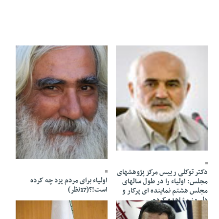
26 Khordad 1391 - 17:33
26 Khordad 1391 - 11:34
دکتر توکلی رییس مرکز پژوهشهای
اولیاء برای مردم یزد چه کرده
مجلس: اولیاء را در طول سالهای
است!؟(17نظر)
مجلس هشتم نماینده ای پرکار و
دلسوز مشاهده کردم