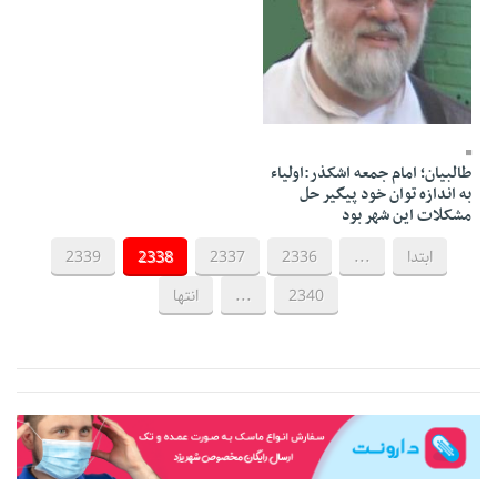
25 Khordad 1391 - 23:53
طالبیان؛ امام جمعه اشکذر:اولیاء
به اندازه توان خود پیگیر حل
مشکلات این شهر بود
ابتدا
...
2336
2337
2338
2339
2340
...
انتها