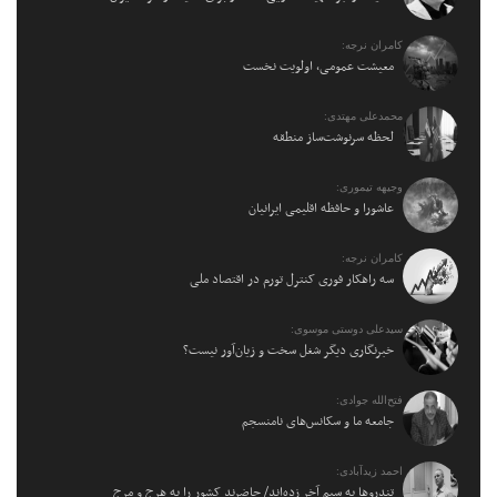
کامران نرجه:
معیشت عمومی، اولویت نخست
محمدعلی مهتدی:
لحظه سرنوشت‌ساز منطقه
وجیهه تیموری:
عاشورا و حافظه اقلیمی ایرانیان
کامران نرجه:
سه راهکار فوری کنترل تورم در اقتصاد ملی
سیدعلی دوستی موسوی:
خبرنگاری دیگر شغل سخت و زیان‌آور نیست؟
فتح‌الله جوادی:
جامعه ما و سکانس‌های نامنسجم
احمد زیدآبادی:
تندروها به سیم آخر زده‌اند/ حاضرند کشور را به هرج و مرج