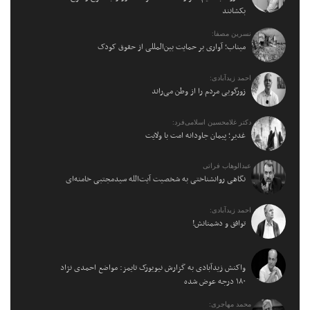
بکشانند
نسرین مصفا:
میناب؛ آواری بر حمایت بین‌المللی از حقوق کودک
احمد زیدآبادی:
زورگویی مردم را از وطن می‌راند
دکتر غلامحسین اسلامی‌فرد:
غدیر؛ پیمان جاودانه امت با ولایت
عبدالوهاب فراتی
نگاهی روانشناختی به شخصیت آیت‌الله سیدمجتبی خامنه‌ای
احمد زیدآبادی:
توافق و دشمنانش!
واکنش زیدآبادی به گزارش نیویورک تایمز: مواضع احمدی نژاد
۱۸۰ درجه عوض شده
محمد مهاجری: