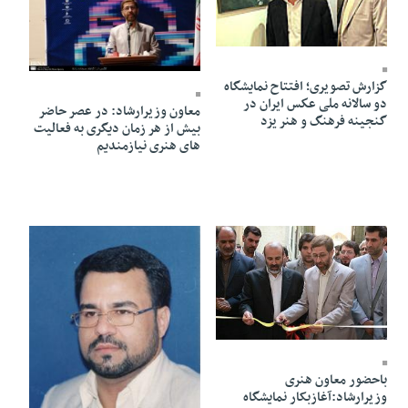
27 Khordad 1391 - 12:44
27 Khordad 1391 - 01:32
گزارش تصویری؛ افتتاح نمایشگاه
دو سالانه ملی عكس ایران در
معاون وزیرارشاد: در عصر حاضر
گنجینه فرهنگ و هنر یزد
بیش از هر زمان دیگری به فعالیت
های هنری نیازمندیم
27 Khordad 1391 - 01:31
باحضور معاون هنری
وزیرارشاد:آغازبکار نمایشگاه