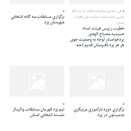
26 Khordad 1391 - 17:39
26 Khordad 1391 - 18:31
طی نامه ای سرگشاده خطاب به آیت الله
برگزاري مسابقات سه گانه انتخابي
ناصری امام جمعه و نماینده ولی فقیه در
شهرستان يزد
استان
خطیب رییس هیئت امناء
حسینیه مصباح الهدی
یزدخواستار توجه به وضعیت جوی
هر هر یزد (قبرستان قدیم ) شد
26 Khordad 1391 - 17:36
26 Khordad 1391 - 17:37
برگزاري دوره بازآموزي مربيگري
تيم يزد قهرمان مسابقات واليبال
بدمينتون در يزد
نشسته انتخابي استان