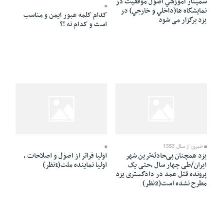
سمينار آموزشي اصول موفقيت در
نمايشگاه ها(داخلي و خارجي) در
کدام کلمه عبور ایمن و مناسب
یزد برگزار می شود
است و کدام نه !؟
26 Khordad 1391 - 20:54
26 Khordad 1391 - 23:50
خبری از سال 1353
یزد همچنان بی‌حادثه‌ترین شهر
اولیا فراتر از اصول و اصلاحات ،
ایران/طی چهار سال ،حتی یک
اولیا نماینده ملت(1نظر)
پرونده قتل عمد در دادگستری یزد
مطرح نشده است(2نظر)