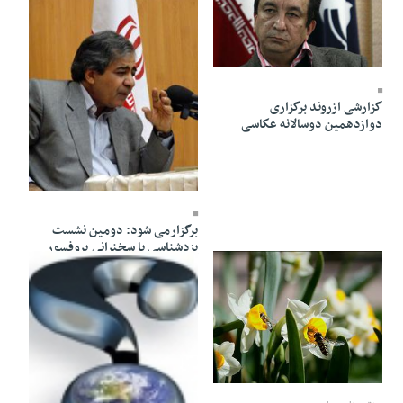
26 Khordad 1391 - 02:54
گزارشی ازروند برگزاری
دوازدهمین دوسالانه عكاسی
26 Khordad 1391 - 02:47
برگزارمی شود: دومين نشست
يزدشناسی با سخنراني پروفسور
پاپلي يزدي نویسنده شازده حمام
26 Khordad 1391 - 02:39