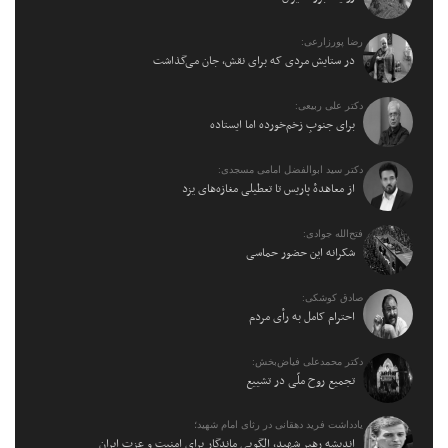
رضا پورزارعی:
در ستایش مردی که برای نقش، جان می‌گذاشت
دکتر علی ربیعی:
برای جنوبِ زخم‌خورده اما ایستاده
دکتر سید ابوالفضل امامی مسجدی:
از معاهدهٔ پاریس تا تعطیلی مغازه‌های یزد
فتح‌الله جوادی:
شکرانه این حضور حماسی
صادق کوشکی:
احترام کامل به رأی مردم
دکتر محمدعلی فیاض‌بخش:
تجمیع روح ملّی در تشییع
یادداشت فرید دهقانی در رثای امام شهید؛
اندیشه رهبر شهید، الگویی ماندگار برای امنیت و عزت ایران