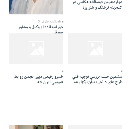
دوازدهمین دوسالانه عکاسی در
گنجینه فرهنگ و هنر یزد
27 Khordad 1391 - 01:29
یادداشت حقوقی 3
حق استفاده از وكيل و مشاور
حقوقي
27 Khordad 1391 - 01:17
27 Khordad 1391 - 01:19
ششمين جلسه بررسي توجيه فني
خسرو رفیعی دبیر انجمن روابط
طرح هاي دانش بنيان برگزار شد
عمومی ایران شد