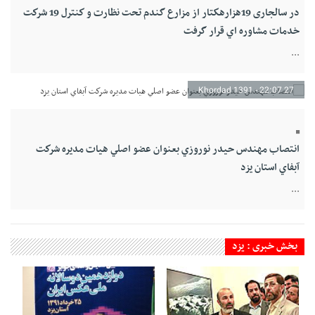
در سالجاری 19هزارهكتار از مزارع گندم تحت نظارت و كنترل 19 شركت
خدمات مشاوره اي قرار گرفت
...
27 Khordad 1391 - 22:07
انتصاب مهندس حيدر نوروزي بعنوان عضو اصلي هيات مديره شركت
آبفاي استان يزد
...
بخش خبری : یزد