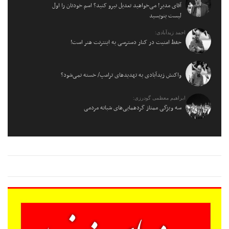
آقای مدیر! می‌خواهید تعدیل نیرو کنید؟ اسم خودتان را اول
لیست بنویسید
احمد زیدآبادی:
حفظ امنیت در کنار دسترسی به اینترنت هنر است!
واکنش زیدآبادی به تهدیدهای ترامپ/ خسته نمی‌شود؟
ابراهیم معظمی گودرزی:
سه ویژگی ممتاز گردهمایی‌های شبانه مردمی