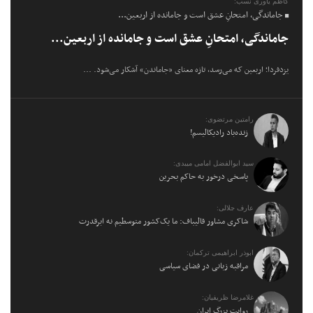
کاظم یاوری نسب:
جاماندگی، امتحانِ عشق است و جامانده از اربعین...
جاماندگی، امتحانِ عشق است و جامانده از اربعین...
یزدفردا؛ اربعین که می‌رسد، تازه معنای «جاماندن» آشکار می‌شود. ...
رامتین مرتضوی:
زنده‌باد رادیکالیسم!
سید ابوالفضل امامی میبدی:
پاسخی درخور به حاکم بحرین
عارف جلالی:
شاکری مشاور قالیباف: ما یک‌کشور متوسطیم نه ابرقدرت
ابوذر ابراهیمی ترکمان:
مراقبه زبانی در فضای سیاسی
غلامرضا ظریفیان:
روایت بزرگ ایران