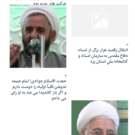
حرکت های بدیع بود
26 Khordad 1391 - 00:10
انتقال يكصد هزار برگ از اسناد
دفاع مقدس به سازمان اسناد و
كتابخانه ملي استان يزد
25 Khordad 1391 - 23:59
حجت الاسلام جوادی؛ امام جمعه
ندوشن:قلباً اولیاء را دوست دارم
و اگر باز کاندیدا می شد به او رای
می دادم